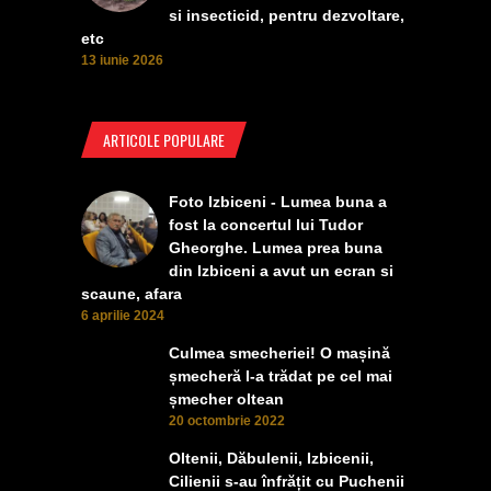
si insecticid, pentru dezvoltare,
etc
13 iunie 2026
ARTICOLE POPULARE
Foto Izbiceni - Lumea buna a
fost la concertul lui Tudor
Gheorghe. Lumea prea buna
din Izbiceni a avut un ecran si
scaune, afara
6 aprilie 2024
Culmea smecheriei! O mașină
șmecheră l-a trădat pe cel mai
șmecher oltean
20 octombrie 2022
Oltenii, Dăbulenii, Izbicenii,
Cilienii s-au înfrățit cu Puchenii