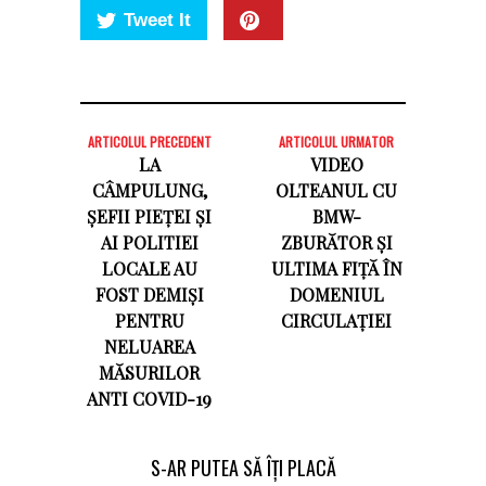
Tweet It
ARTICOLUL PRECEDENT
ARTICOLUL URMATOR
LA
VIDEO
CÂMPULUNG,
OLTEANUL CU
ȘEFII PIEȚEI ȘI
BMW-
AI POLITIEI
ZBURĂTOR ȘI
LOCALE AU
ULTIMA FIȚĂ ÎN
FOST DEMIȘI
DOMENIUL
PENTRU
CIRCULAȚIEI
NELUAREA
MĂSURILOR
ANTI COVID-19
S-AR PUTEA SĂ ÎȚI PLACĂ