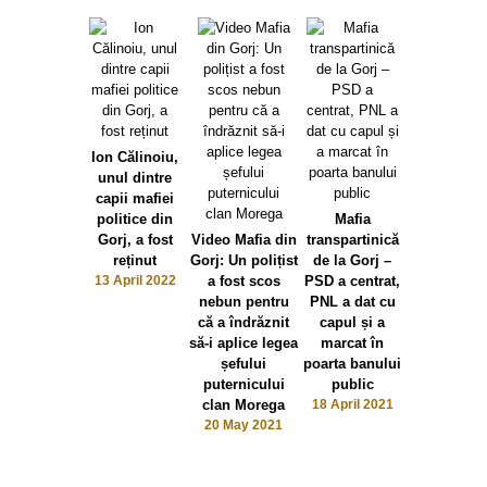
Ion Călinoiu,
unul dintre
capii mafiei
politice din
Mafia
Gorj, a fost
Video Mafia din
transpartinică
reținut
Gorj: Un polițist
de la Gorj –
13 April 2022
a fost scos
PSD a centrat,
nebun pentru
PNL a dat cu
că a îndrăznit
capul și a
Incredibil,
să-i aplice legea
marcat în
adevărat
șefului
poarta banului
Record abs
puternicului
public
al unei
clan Morega
18 April 2021
beizadele
20 May 2021
Oltenia (
președin
judecătorie)