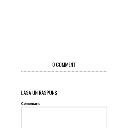
de încălcări
regulilor 
circulați
scandalur
acuzații de 
23 January 
0 COMMENT
LASĂ UN RĂSPUNS
Comentariu