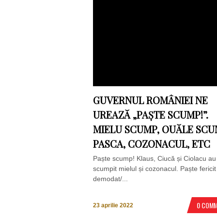
GUVERNUL ROMÂNIEI NE
UREAZĂ „PAȘTE SCUMP!”.
MIELU SCUMP, OUĂLE SCU
PASCA, COZONACUL, ETC
Paște scump! Klaus, Ciucă și Ciolacu au
scumpit mielul și cozonacul. Paște fericit
demodat/...
0 COM
23 aprilie 2022