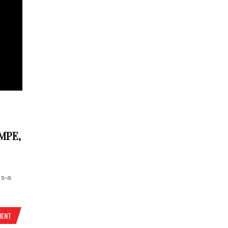
MPE,
 s-a
MENT