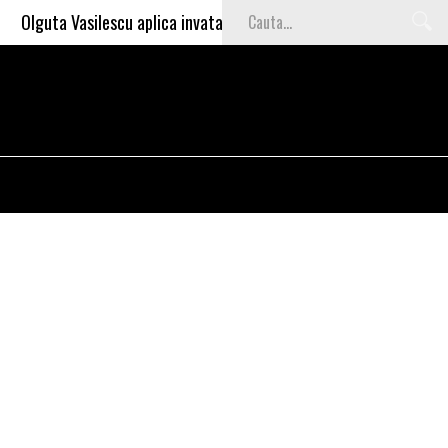
Olguta Vasilescu aplica invataturile lui Nea Marin: somajul mare e o