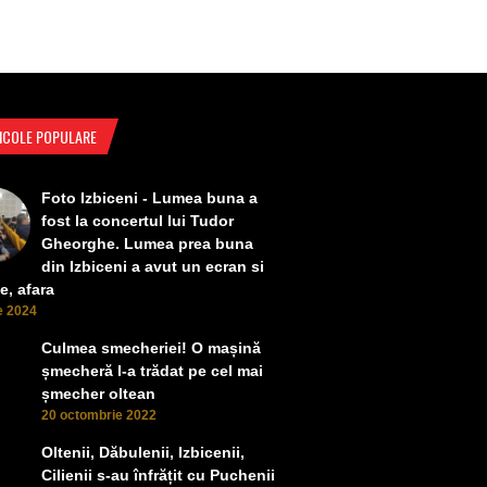
ICOLE POPULARE
Foto Izbiceni - Lumea buna a
fost la concertul lui Tudor
Gheorghe. Lumea prea buna
din Izbiceni a avut un ecran si
e, afara
ie 2024
Culmea smecheriei! O mașină
șmecheră l-a trădat pe cel mai
șmecher oltean
20 octombrie 2022
Oltenii, Dăbulenii, Izbicenii,
Cilienii s-au înfrățit cu Puchenii