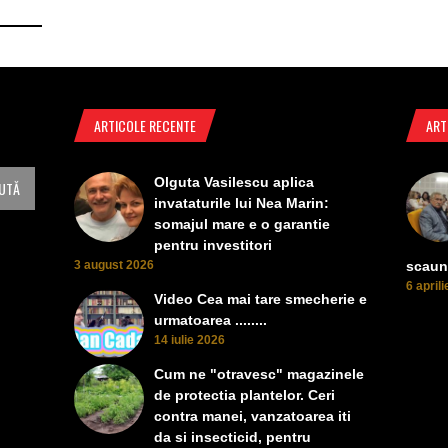
ARTICOLE RECENTE
ART
Olguta Vasilescu aplica
invataturile lui Nea Marin:
somajul mare e o garantie
pentru investitori
3 august 2026
scaun
6 april
Video Cea mai tare smecherie e
urmatoarea ........
14 iulie 2026
Cum ne "otravesc" magazinele
de protectia plantelor. Ceri
contra manei, vanzatoarea iti
da si insecticid, pentru