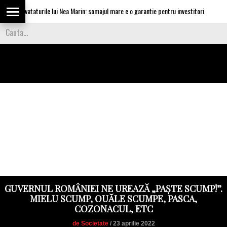
ca invataturile lui Nea Marin: somajul mare e o garantie pentru investitori
Vi
GUVERNUL ROMÂNIEI NE UREAZĂ „PAȘTE SCUMP!”.
MIELU SCUMP, OUĂLE SCUMPE, PASCA,
COZONACUL, ETC
de Societate
/ 23 aprilie 2022