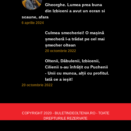
Gheorghe. Lumea prea buna
din Izbiceni a avut un ecran si
scaune, afara
6 aprilie 2024
Culmea smecheriei! O mașină
șmecheră l-a trădat pe cel mai
șmecher oltean
20 octombrie 2022
Oltenii, Dăbulenii, Izbicenii,
Cilienii s-au înfrățit cu Puchenii
- Unii cu munca, alții cu profitul.
Iată ce a ieșit!
20 octombrie 2022
COPYRIGHT 2020 - BULETINDEOLTENIA.RO - TOATE
DREPTURILE REZERVATE
BACK TO TOP