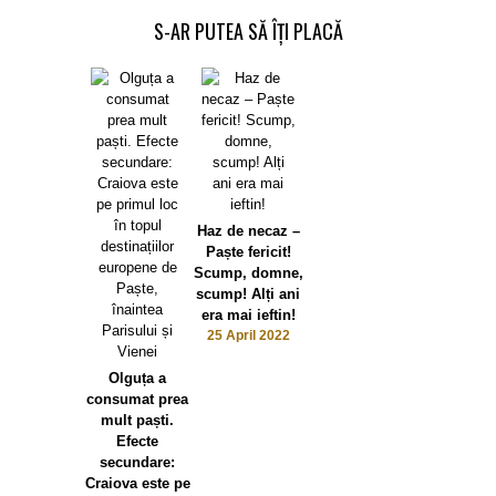
S-AR PUTEA SĂ ÎȚI PLACĂ
Haz de necaz –
Paște fericit!
Scump, domne,
scump! Alți ani
era mai ieftin!
25 April 2022
Olguța a
consumat prea
mult paști.
Efecte
secundare:
Craiova este pe