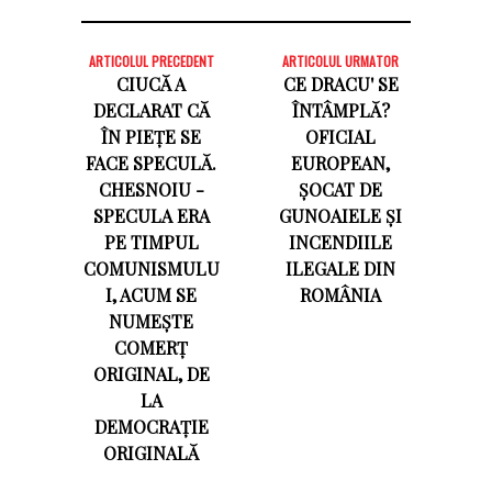
ARTICOLUL PRECEDENT
ARTICOLUL URMATOR
CIUCĂ A
CE DRACU' SE
DECLARAT CĂ
ÎNTÂMPLĂ?
ÎN PIEȚE SE
OFICIAL
FACE SPECULĂ.
EUROPEAN,
CHESNOIU -
ȘOCAT DE
SPECULA ERA
GUNOAIELE ȘI
PE TIMPUL
INCENDIILE
COMUNISMULU
ILEGALE DIN
I, ACUM SE
ROMÂNIA
NUMEȘTE
COMERȚ
ORIGINAL, DE
LA
DEMOCRAȚIE
ORIGINALĂ