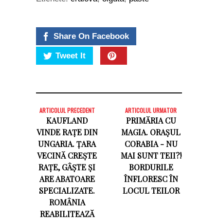
Share On Facebook
Tweet It
ARTICOLUL PRECEDENT
ARTICOLUL URMATOR
KAUFLAND
PRIMĂRIA CU
VINDE RAȚE DIN
MAGIA. ORAȘUL
UNGARIA. ȚARA
CORABIA - NU
VECINĂ CREȘTE
MAI SUNT TEII?!
RAȚE, GÂȘTE ȘI
BORDURILE
ARE ABATOARE
ÎNFLORESC ÎN
SPECIALIZATE.
LOCUL TEILOR
ROMÂNIA
REABILITEAZĂ