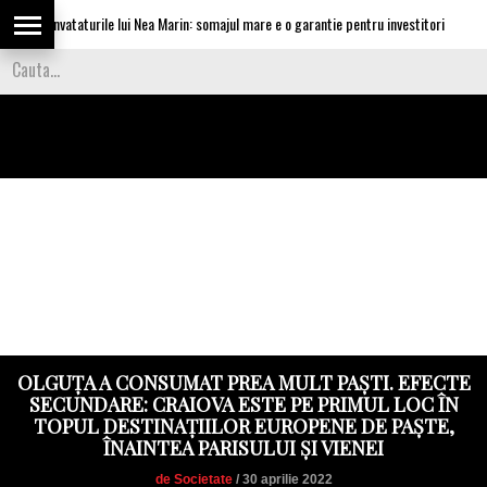
ca invataturile lui Nea Marin: somajul mare e o garantie pentru investitori
V
OLGUȚA A CONSUMAT PREA MULT PAȘTI. EFECTE
SECUNDARE: CRAIOVA ESTE PE PRIMUL LOC ÎN
TOPUL DESTINAȚIILOR EUROPENE DE PAȘTE,
ÎNAINTEA PARISULUI ȘI VIENEI
de Societate
/ 30 aprilie 2022