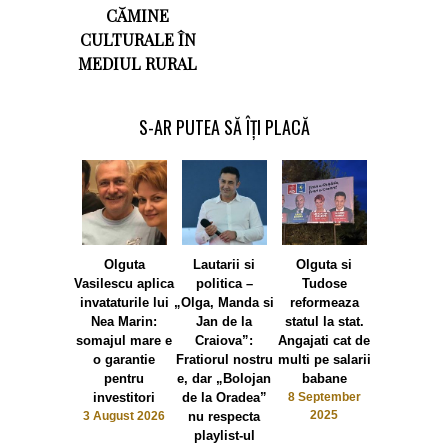
CĂMINE
CULTURALE ÎN
MEDIUL RURAL
S-AR PUTEA SĂ ÎȚI PLACĂ
Olguta
Lautarii si
Olguta si
Vrabia ma
Vasilescu aplica
politica –
Tudose
viseaza 
invataturile lui
„Olga, Manda si
reformeaza
Olguta ale
Nea Marin:
Jan de la
statul la stat.
anticipat
somajul mare e
Craiova”:
Angajati cat de
23 May 20
o garantie
Fratiorul nostru
multi pe salarii
pentru
e, dar „Bolojan
babane
investitori
de la Oradea”
8 September
2025
3 August 2026
nu respecta
playlist-ul