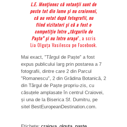
L.E. Menționez că votanții sunt de
peste tot din lume și nu craioveni,
că au votat după fotografii, nu
fiind vizitatori și că a fost o
competiție între „târgurile de
Paște” și nu între orașe
”, a scris
Lia Olguța Vasilescu pe Facebook.
Mai exact, ”Târgul de Paște” a fost
expus publicului larg prin postarea a 7
fotografii, dintre care 2 din Parcul
”Romanescu”, 2 din Grădina Botanică, 2
din Târgul de Paște propriu-zis, cu
căsuțele amplasate în centrul Craiovei,
și una de la Biserica Sf. Dumitru, pe
sitel BestEuropeanDestination.com.
Etichete:
craiova
,
olguta
,
paste