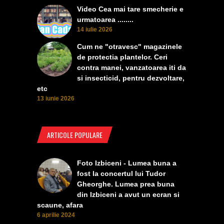
Video Cea mai tare smecherie e
urmatoarea ........
14 iulie 2026
Cum ne "otravesc" magazinele
de protectia plantelor. Ceri
contra manei, vanzatoarea iti da
si insecticid, pentru dezvoltare,
etc
13 iunie 2026
ARTICOLE POPULARE
Foto Izbiceni - Lumea buna a
fost la concertul lui Tudor
Gheorghe. Lumea prea buna
din Izbiceni a avut un ecran si
scaune, afara
6 aprilie 2024