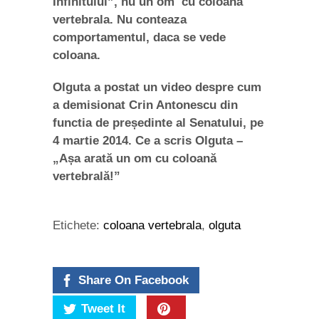
Infinitului”, nu un om cu coloana
vertebrala. Nu conteaza
comportamentul, daca se vede
coloana.
Olguta a postat un video despre cum
a demisionat Crin Antonescu din
functia de președinte al Senatului, pe
4 martie 2014. Ce a scris Olguta –
„Așa arată un om cu coloană
vertebrală!”
Etichete:
coloana vertebrala
,
olguta
Share On Facebook
Tweet It