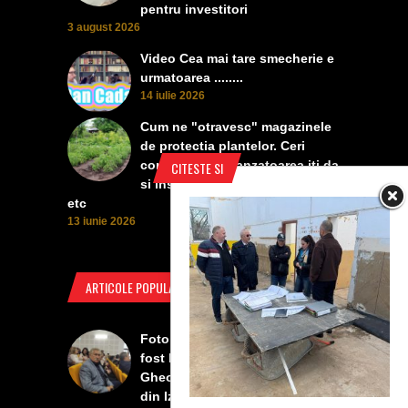
pentru investitori
3 august 2026
Video Cea mai tare smecherie e
urmatoarea ........
14 iulie 2026
Cum ne "otravesc" magazinele
de protectia plantelor. Ceri
contra manei, vanzatoarea iti da
CITESTE SI
si insecticid, pentru dezvoltare,
etc
13 iunie 2026
ARTICOLE POPULARE
Foto Izbiceni - Lumea buna a
fost la concertul lui Tudor
Gheorghe. Lumea prea buna
din Izbiceni a avut un ecran si