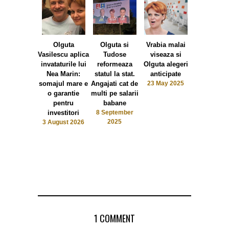
Olguta
Olguta si
Vrabia malai
Video Olg
Vasilescu aplica
Tudose
viseaza si
Vasilescu 
invataturile lui
reformeaza
Olguta alegeri
inspirat 
Nea Marin:
statul la stat.
anticipate
Georgesc
somajul mare e
Angajati cat de
23 May 2025
conducta
o garantie
multi pe salarii
apa. Robin
pentru
babane
se va nu
investitori
8 September
izvor, de p
2025
3 August 2026
din putu
gandirii
14 February
1 COMMENT