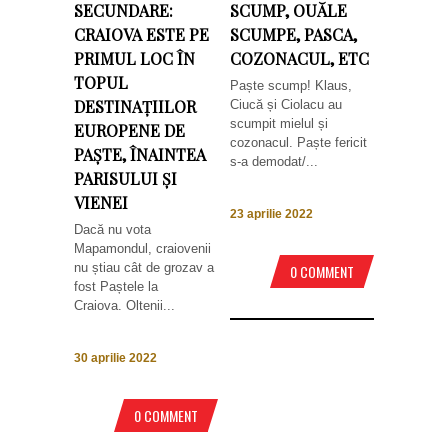
SECUNDARE:
SCUMP, OUĂLE
CRAIOVA ESTE PE
SCUMPE, PASCA,
PRIMUL LOC ÎN
COZONACUL, ETC
TOPUL
Paște scump! Klaus,
DESTINAȚIILOR
Ciucă și Ciolacu au
scumpit mielul și
EUROPENE DE
cozonacul. Paște fericit
PAȘTE, ÎNAINTEA
s-a demodat/...
PARISULUI ȘI
VIENEI
23 aprilie 2022
Dacă nu vota
Mapamondul, craiovenii
nu știau cât de grozav a
0 COMMENT
fost Paștele la
Craiova. Oltenii...
30 aprilie 2022
0 COMMENT