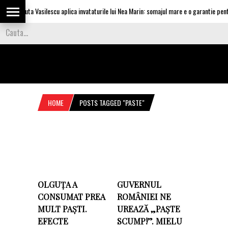
Olguta Vasilescu aplica invataturile lui Nea Marin: somajul mare e o garantie pentru
HOME
POSTS TAGGED "PASTE"
OLGUȚA A
GUVERNUL
CONSUMAT PREA
ROMÂNIEI NE
MULT PAȘTI.
UREAZĂ „PAȘTE
EFECTE
SCUMP!”. MIELU