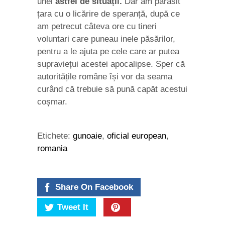
unei
astfel de situații.
Dar am părăsit
țara cu o licărire de speranță, după ce
am petrecut câteva ore cu tineri
voluntari care puneau inele păsărilor,
pentru a le ajuta pe cele care ar putea
supraviețui acestei apocalipse. Sper că
autoritățile române își vor da seama
curând că trebuie să pună capăt acestui
coșmar.
Etichete:
gunoaie
,
oficial european
,
romania
Share On Facebook
Tweet It