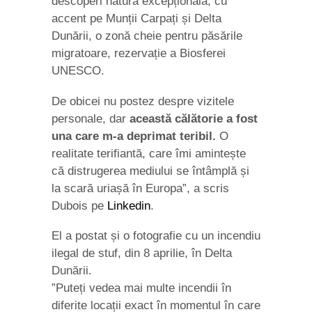
descoperi natura excepțională, cu
accent pe Munții Carpați și Delta
Dunării, o zonă cheie pentru păsările
migratoare, rezervație a Biosferei
UNESCO.
De obicei nu postez despre vizitele
personale, dar
această călătorie a fost
una care m-a deprimat teribil.
O
realitate terifiantă, care îmi amintește
că distrugerea mediului se întâmplă și
la scară uriașă în Europa”, a scris
Dubois pe
Linkedin
.
El a postat și o fotografie cu un incendiu
ilegal de stuf, din 8 aprilie, în Delta
Dunării.
”Puteți vedea mai multe incendii în
diferite locații exact în momentul în care