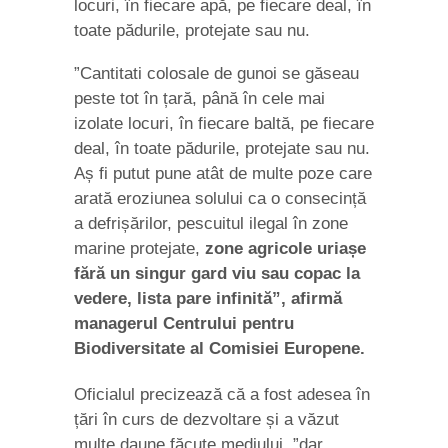
locuri, în fiecare apă, pe fiecare deal, în
toate pădurile, protejate sau nu.
”Cantitati colosale de gunoi se găseau
peste tot în țară, până în cele mai
izolate locuri, în fiecare baltă, pe fiecare
deal, în toate pădurile, protejate sau nu.
Aș fi putut pune atât de multe poze care
arată eroziunea solului ca o consecință
a defrișărilor, pescuitul ilegal în zone
marine protejate,
zone agricole uriașe
fără un singur gard viu sau copac la
vedere, lista pare infinită”, afirmă
managerul Centrului pentru
Biodiversitate al Comisiei Europene.
Oficialul precizează că a fost adesea în
țări în curs de dezvoltare și a văzut
multe daune făcute mediului, ”dar