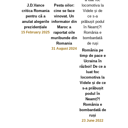
J.D.Vance
Pesta oilor:
Echipa
critica Romania
cine se face
națională
pentru că a
vinovat. Un
fotbal a
anulat alegerile
informator din
României 
prezidențiale
Maroc a
mafia pariur
15 February 2025
raportat oile
12 June 2
muribunde din
Romania
31 August 2024
România pe
timp de pace e
Ucraina în
război! De ce a
luat foc
locomotiva la
Videle și de ce
s-a prăbușit
podul în
Neamț?!
România e
bombardată de
ruși
23 June 2022