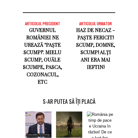
ARTICOLUL PRECEDENT
ARTICOLUL URMATOR
GUVERNUL
HAZ DE NECAZ -
ROMÂNIEI NE
PAȘTE FERICIT!
UREAZĂ "PAȘTE
SCUMP, DOMNE,
SCUMP!". MIELU
SCUMP! ALȚI
SCUMP, OUĂLE
ANI ERA MAI
SCUMPE, PASCA,
IEFTIN!
COZONACUL,
ETC
S-AR PUTEA SĂ ÎȚI PLACĂ