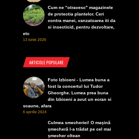
Cum ne "otravesc" magazinele
de protectia plantelor. Ceri
contra manei, vanzatoarea iti da
si insecticid, pentru dezvoltare,
etc
13 iunie 2026
ARTICOLE POPULARE
Foto Izbiceni - Lumea buna a
fost la concertul lui Tudor
Gheorghe. Lumea prea buna
din Izbiceni a avut un ecran si
scaune, afara
6 aprilie 2024
Culmea smecheriei! O mașină
șmecheră l-a trădat pe cel mai
șmecher oltean