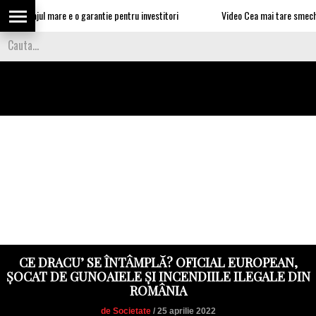
somajul mare e o garantie pentru investitori
Video Cea mai tare smecherie e u
CE DRACU’ SE ÎNTÂMPLĂ? OFICIAL EUROPEAN,
ȘOCAT DE GUNOAIELE ȘI INCENDIILE ILEGALE DIN
ROMÂNIA
de Societate
/ 25 aprilie 2022