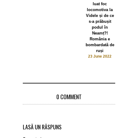
luat foc
locomotiva la
Videle și de ce
s-a prăbușit
podul în
Neamț?!
România e
bombardată de
ruși
23 June 2022
0 COMMENT
LASĂ UN RĂSPUNS