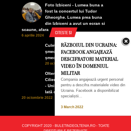
Foto Izbiceni - Lumea buna a
fost la concertul lui Tudor
Gheorghe. Lumea prea buna
din Izbiceni a avut un ecran si
scaune, afara
CITESTE SI
6 aprilie 2024
RĂZBOIUL DIN UCRAINA:
Culmea smecheriei! O mașină
FACEBOOK ANGAJEAZĂ
șmecheră l-a trădat pe cel mai
șmecher oltean
DESCIFRATORI MATERIAL
20 octombrie 2022
VIDEO ÎN DOMENIUL
MILITAR
Oltenii, Dăbulenii, Izbicenii,
Compania angajează urgent personal
Cilienii s-au înfrățit cu Puchenii
pentru a descifra materialele video din
- Unii cu munca, alții cu profitul.
Ucraina. Facebook a disponibilizat
Iată ce a ieșit!
specialiștii...
20 octombrie 2022
3 March 2022
COPYRIGHT 2020 - BULETINDEOLTENIA.RO - TOATE