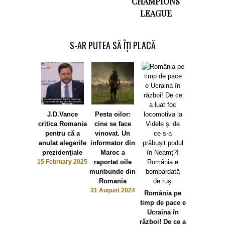
CHAMPIONS
LEAGUE
S-AR PUTEA SĂ ÎȚI PLACĂ
J.D.Vance
Pesta oilor:
Echipa
critica Romania
cine se face
națională
pentru că a
vinovat. Un
fotbal a
anulat alegerile
informator din
României 
prezidențiale
Maroc a
mafia pariur
15 February 2025
raportat oile
12 June 2
muribunde din
Romania
31 August 2024
România pe
timp de pace e
Ucraina în
război! De ce a