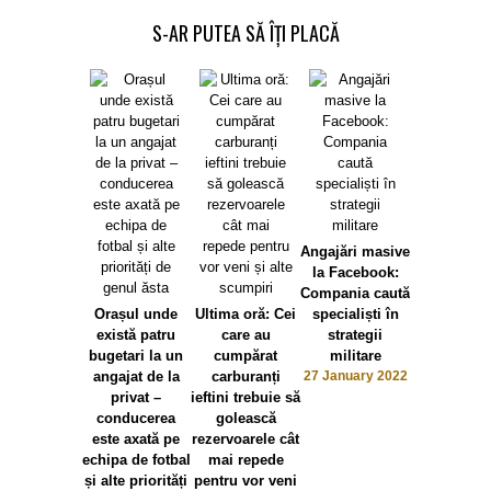
S-AR PUTEA SĂ ÎȚI PLACĂ
Toți doctor
profesori
Angajări masive
specialiști
la Facebook:
chiulit se
Compania caută
trecută
Orașul unde
Ultima oră: Cei
specialiști în
5 October 
există patru
care au
strategii
bugetari la un
cumpărat
militare
angajat de la
carburanți
27 January 2022
privat –
ieftini trebuie să
conducerea
golească
este axată pe
rezervoarele cât
echipa de fotbal
mai repede
și alte priorități
pentru vor veni