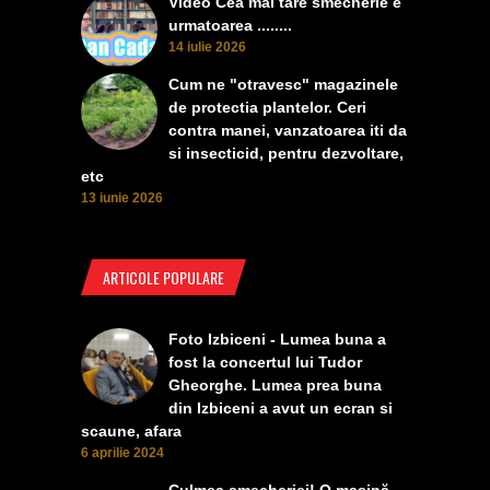
Video Cea mai tare smecherie e
urmatoarea ........
14 iulie 2026
Cum ne "otravesc" magazinele
de protectia plantelor. Ceri
contra manei, vanzatoarea iti da
si insecticid, pentru dezvoltare,
etc
13 iunie 2026
ARTICOLE POPULARE
Foto Izbiceni - Lumea buna a
fost la concertul lui Tudor
Gheorghe. Lumea prea buna
din Izbiceni a avut un ecran si
scaune, afara
6 aprilie 2024