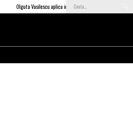
Olguta Vasilescu aplica invataturile lui Nea Marin: somajul mar