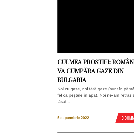
CULMEA PROSTIEI: ROMÂN
VA CUMPĂRA GAZE DIN
BULGARIA
Noi cu gaze, noi fără gaze (sunt în pămâ
fel ca peștele în apă). Noi ne-am retras 
lăsat...
0 COM
5 septembrie 2022