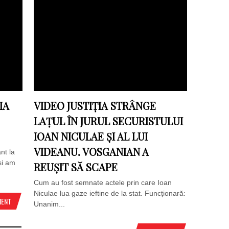
IA
VIDEO JUSTIȚIA STRÂNGE
LAȚUL ÎN JURUL SECURISTULUI
IOAN NICULAE ȘI AL LUI
VIDEANU. VOSGANIAN A
nt la
și am
REUȘIT SĂ SCAPE
Cum au fost semnate actele prin care Ioan
Niculae lua gaze ieftine de la stat. Funcționară:
MENT
Unanim...