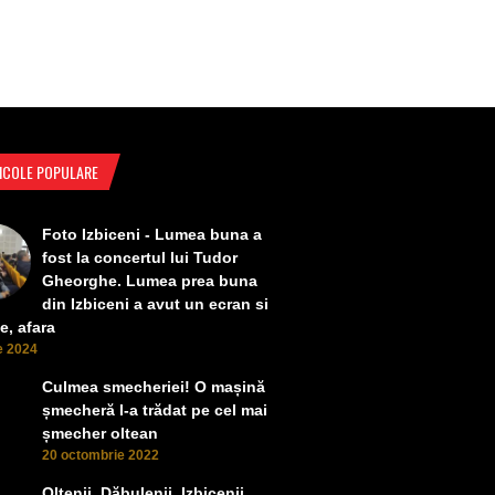
ICOLE POPULARE
Foto Izbiceni - Lumea buna a
fost la concertul lui Tudor
Gheorghe. Lumea prea buna
din Izbiceni a avut un ecran si
e, afara
ie 2024
Culmea smecheriei! O mașină
șmecheră l-a trădat pe cel mai
șmecher oltean
20 octombrie 2022
Oltenii, Dăbulenii, Izbicenii,