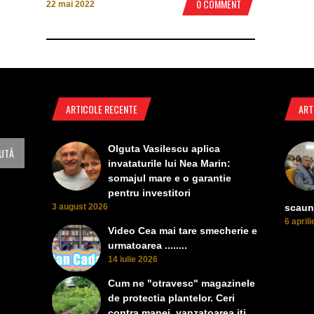
0 COMMENT
22 mai 2022
ARTICOLE RECENTE
ART
Olguta Vasilescu aplica
invataturile lui Nea Marin:
somajul mare e o garantie
pentru investitori
3 august 2026
scaun
6 april
Video Cea mai tare smecherie e
urmatoarea ........
14 iulie 2026
Cum ne "otravesc" magazinele
de protectia plantelor. Ceri
contra manei, vanzatoarea iti