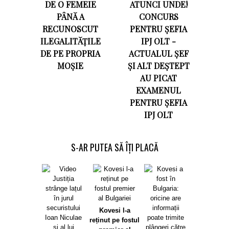
DE O FEMEIE
ATUNCI UNDE!
PÂNĂ A
CONCURS
RECUNOSCUT
PENTRU ȘEFIA
ILEGALITĂȚILE
IPJ OLT -
DE PE PROPRIA
ACTUALUL ȘEF
MOȘIE
ȘI ALT DEȘTEPT
AU PICAT
EXAMENUL
PENTRU ȘEFIA
IPJ OLT
S-AR PUTEA SĂ ÎȚI PLACĂ
Kovesi l-a
reținut pe fostul