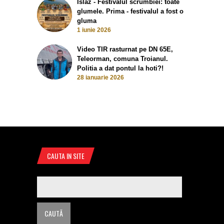
Islaz - Festivalul scrumbiei: toate
glumele. Prima - festivalul a fost o
gluma
1 iunie 2026
Video TIR rasturnat pe DN 65E,
Teleorman, comuna Troianul.
Politia a dat pontul la hoti?!
28 ianuarie 2026
CAUTA IN SITE