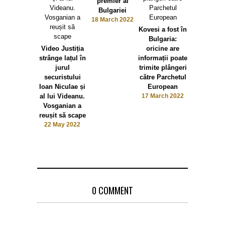
premier al
Bulgariei
18 March 2022
Kovesi a fost în
Softroni
Bulgaria:
producătoru
Video Justiția
oricine are
locomotive
strânge lațul în
informații poate
Craiova,
jurul
trimite plângeri
semnat
securistului
către Parchetul
contracte
Ioan Niculae și
European
firme di
al lui Videanu.
17 March 2022
Bulgaria 
Vosganian a
Polonia
reușit să scape
22 February
22 May 2022
0 COMMENT