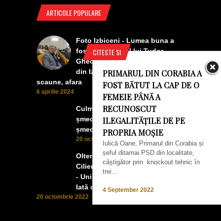
ARTICOLE POPULARE
Foto Izbiceni - Lumea buna a
CITESTE SI
fost la concertul lui Tudor
Gheorghe. Lumea prea buna
din Izbiceni a avut un ecran si
PRIMARUL DIN CORABIA A
scaune, afara
FOST BĂTUT LA CAP DE O
6 aprilie 2024
FEMEIE PÂNĂ A
RECUNOSCUT
Culmea smecheriei! O mașină
șmecheră l-a trădat pe cel mai
ILEGALITĂȚILE DE PE
șmecher oltean
PROPRIA MOȘIE
20 octombrie 2022
Iulică Oane, Primarul din Corabia și
șeful ditamai PSD din localitate,
Oltenii, Dăbulenii, Izbicenii,
câștigător prin knockout tehnic în
Cilienii s-au înfrățit cu Puchenii
trei...
- Unii cu munca, alții cu profitul.
Iată ce a ieșit!
4 September 2022
20 octombrie 2022