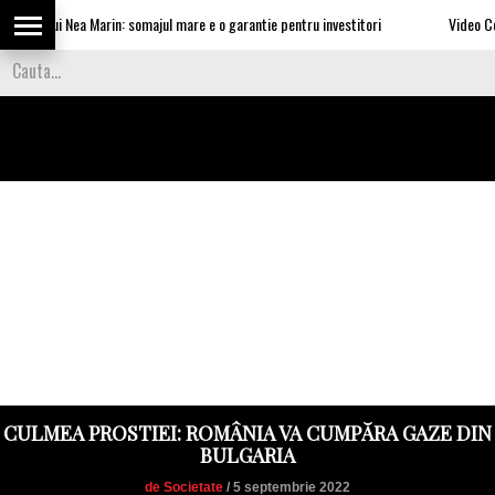
ile lui Nea Marin: somajul mare e o garantie pentru investitori
Video Cea mai
CULMEA PROSTIEI: ROMÂNIA VA CUMPĂRA GAZE DIN
BULGARIA
de Societate
/ 5 septembrie 2022