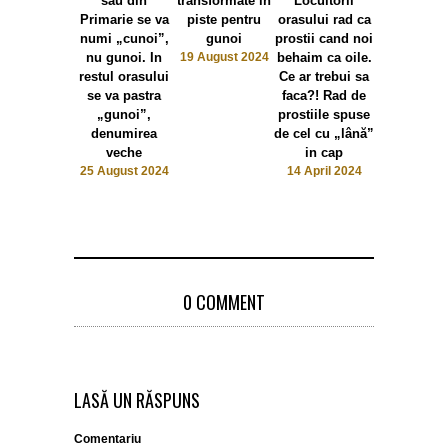
sau din
transformate in
Locuitorii
doctorii
Primarie se va
piste pentru
orasului rad ca
fabricati 
numi „cunoi”,
gunoi
prostii cand noi
Craiova
nu gunoi. In
19 August 2024
behaim ca oile.
3 April 20
restul orasului
Ce ar trebui sa
se va pastra
faca?! Rad de
„gunoi”,
prostiile spuse
denumirea
de cel cu „lână”
veche
in cap
25 August 2024
14 April 2024
0 COMMENT
LASĂ UN RĂSPUNS
Comentariu