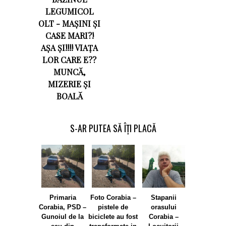
LEGUMICOL
OLT - MAȘINI ȘI
CASE MARI?!
AȘA ȘI!!!! VIAȚA
LOR CARE E??
MUNCĂ,
MIZERIE ȘI
BOALĂ
S-AR PUTEA SĂ ÎȚI PLACĂ
Primaria
Foto Corabia –
Stapanii
Locuitorii 
Corabia, PSD –
pistele de
orasului
Corabia s
Gunoiul de la
biciclete au fost
Corabia –
„vindecat”