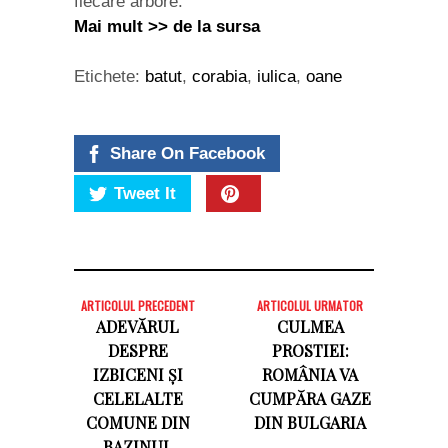
fiecare arbore.”
Mai mult >> de la sursa
Etichete:
batut
,
corabia
,
iulica
,
oane
Share On Facebook
Tweet It
ARTICOLUL PRECEDENT
ARTICOLUL URMATOR
ADEVĂRUL
CULMEA
DESPRE
PROSTIEI:
IZBICENI ȘI
ROMÂNIA VA
CELELALTE
CUMPĂRA GAZE
COMUNE DIN
DIN BULGARIA
BAZINUL