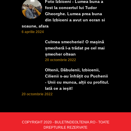
Foto Izbiceni - Lumea buna a
fost la concertul lui Tudor
Gheorghe. Lumea prea buna
din Izbiceni a avut un ecran si
scaune, afara
6 aprilie 2024
Culmea smecheriei! O mașină
șmecheră l-a trădat pe cel mai
șmecher oltean
20 octombrie 2022
Oltenii, Dăbulenii, Izbicenii,
Cilienii s-au înfrățit cu Puchenii
- Unii cu munca, alții cu profitul.
Iată ce a ieșit!
20 octombrie 2022
COPYRIGHT 2020 - BULETINDEOLTENIA.RO - TOATE
DREPTURILE REZERVATE