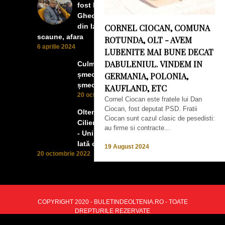
fost la concertul lui Tudor
Gheorghe. Lumea prea buna
din Izbiceni a avut un ecran si
CORNEL CIOCAN, COMUNA
scaune, afara
ROTUNDA, OLT - AVEM
6 aprilie 2024
LUBENITE MAI BUNE DECAT
DABULENIUL. VINDEM IN
Culmea smecheriei! O mașină
șmecheră l-a trădat pe cel mai
GERMANIA, POLONIA,
șmecher oltean
KAUFLAND, ETC
20 octombrie 2022
Cornel Ciocan este fratele lui Dan
Ciocan, fost deputat PSD. Fratii
Oltenii, Dăbulenii, Izbicenii,
Ciocan sunt cazul clasic de pesedisti:
Cilienii s-au înfrățit cu Puchenii
au firme si contracte...
- Unii cu munca, alții cu profitul.
Iată ce a ieșit!
19 August 2024
20 octombrie 2022
COPYRIGHT 2020 - BULETINDEOLTENIA.RO - TOATE
DREPTURILE REZERVATE
BACK TO TOP