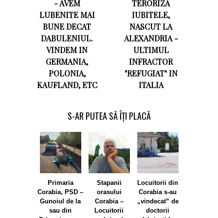
- AVEM
TERORIZA
LUBENITE MAI
IUBITELE,
BUNE DECAT
NASCUT LA
DABULENIUL.
ALEXANDRIA -
VINDEM IN
ULTIMUL
GERMANIA,
INFRACTOR
POLONIA,
"REFUGIAT" IN
KAUFLAND, ETC
ITALIA
S-AR PUTEA SĂ ÎȚI PLACĂ
Primaria
Stapanii
Locuitorii din
Corabia 
Corabia, PSD –
orasului
Corabia s-au
Turnu
Gunoiul de la
Corabia –
„vindecat” de
Magurele: D
sau din
Locuitorii
doctorii
noi votam