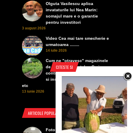
Olguta Vasilescu aplica
invataturile lui Nea Marin:
somajul mare e o garantie
pentru investitori
3 august 2026
Video Cea mai tare smecherie e
urmatoarea ........
14 iulie 2026
Cum ne "otravesc" magazinele
CITESTE SI
de protectia plantelor. Ceri
contra manei, vanzatoarea iti da
si insecticid, pentru dezvoltare,
etc
13 iunie 2026
ARTICOLE POPULARE
Foto Izbiceni - Lumea buna a