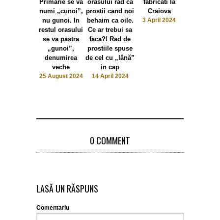
Primarie se va
orasului rad ca
fabricati la
candidat, 
numi „cunoi”,
prostii cand noi
Craiova
iese altu
nu gunoi. In
behaim ca oile.
3 April 2024
Vizele de fl
restul orasului
Ce ar trebui sa
sunt una di
se va pastra
faca?! Rad de
hotiile cel
„gunoi”,
prostiile spuse
des folosi
denumirea
de cel cu „lână”
14 March 2
veche
in cap
25 August 2024
14 April 2024
0 COMMENT
LASĂ UN RĂSPUNS
Comentariu