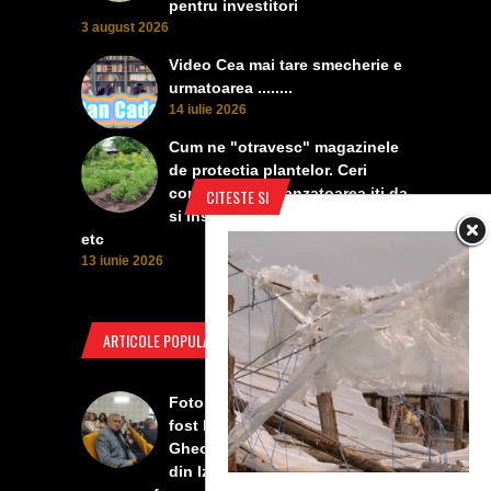
pentru investitori
3 august 2026
Video Cea mai tare smecherie e
urmatoarea ........
14 iulie 2026
Cum ne "otravesc" magazinele
de protectia plantelor. Ceri
contra manei, vanzatoarea iti da
CITESTE SI
si insecticid, pentru dezvoltare,
etc
13 iunie 2026
ARTICOLE POPULARE
Foto Izbiceni - Lumea buna a
fost la concertul lui Tudor
Gheorghe. Lumea prea buna
din Izbiceni a avut un ecran si