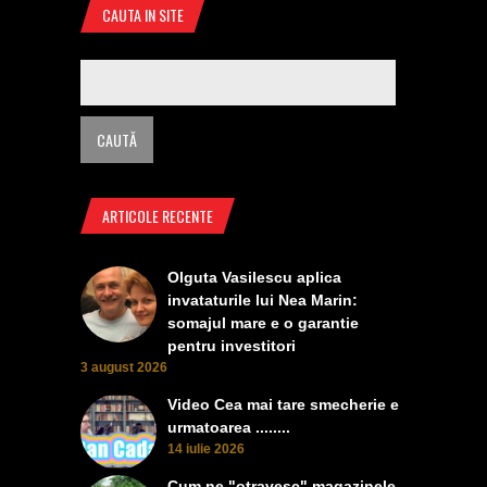
CAUTA IN SITE
ARTICOLE RECENTE
Olguta Vasilescu aplica
invataturile lui Nea Marin:
somajul mare e o garantie
pentru investitori
3 august 2026
Video Cea mai tare smecherie e
urmatoarea ........
14 iulie 2026
Cum ne "otravesc" magazinele