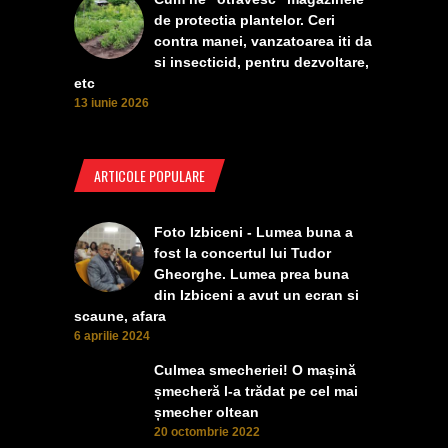
de protectia plantelor. Ceri
contra manei, vanzatoarea iti da
si insecticid, pentru dezvoltare,
etc
13 iunie 2026
ARTICOLE POPULARE
Foto Izbiceni - Lumea buna a
fost la concertul lui Tudor
Gheorghe. Lumea prea buna
din Izbiceni a avut un ecran si
scaune, afara
6 aprilie 2024
Culmea smecheriei! O mașină
șmecheră l-a trădat pe cel mai
șmecher oltean
20 octombrie 2022