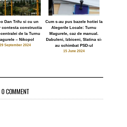
o Dan Trifu si cu un
Cum s-au pus bazele hotiei la
Video si Fo
r contesta constructia
Alegerile Locale: Turnu
Magurele e 
centralei de la Turnu
Magurele, caz de manual.
pe Celenta
agurele – Nikopol
Dabuleni, Izbiceni, Slatina si-
Turn
29 September 2024
au schimbat PSD-ul
17 
15 June 2024
0 COMMENT