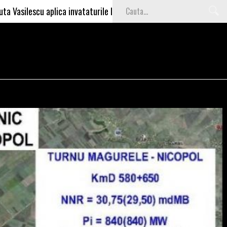
ca invataturile lui Nea Marin: somajul mare e o garantie pentru inve