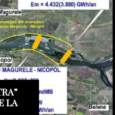
TRA”
E LA