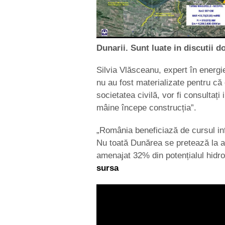
Dunarii. Sunt luate in discutii d
Silvia Vlăsceanu, expert în energie
nu au fost materializate pentru că
societatea civilă, vor fi consultaț
mâine începe construcția”.
„România beneficiază de cursul inf
Nu toată Dunărea se pretează la a
amenajat 32% din potențialul hidro
sursa