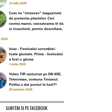
14 iulie 2026
Cum ne "otravesc" magazinele
de protectia plantelor. Ceri
contra manei, vanzatoarea iti da
si insecticid, pentru dezvoltare,
e 2026
Islaz - Festivalul scrumbiei:
toate glumele. Prima - festivalul
a fost o gluma
1 iunie 2026
Video TIR rasturnat pe DN 65E,
Teleorman, comuna Troianul.
Politia a dat pontul la hoti?!
28 ianuarie 2026
SUNTEM SI PE FACEBOOK