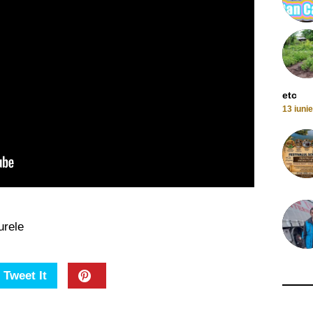
etc
13 iuni
urele
Tweet It