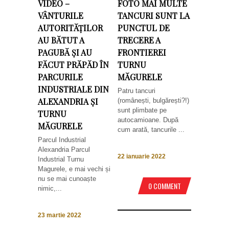
VIDEO –
FOTO MAI MULTE
VÂNTURILE
TANCURI SUNT LA
AUTORITĂȚILOR
PUNCTUL DE
AU BĂTUT A
TRECERE A
PAGUBĂ ȘI AU
FRONTIEREI
FĂCUT PRĂPĂD ÎN
TURNU
PARCURILE
MĂGURELE
INDUSTRIALE DIN
Patru tancuri
ALEXANDRIA ȘI
(românești, bulgărești?!)
sunt plimbate pe
TURNU
autocamioane. După
MĂGURELE
cum arată, tancurile ...
Parcul Industrial
Alexandria Parcul
22 ianuarie 2022
Industrial Turnu
Magurele, e mai vechi și
nu se mai cunoaște
0 COMMENT
nimic,...
23 martie 2022