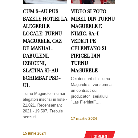
CUM S-AU PUS
VIDEO SI FOTO
BAZELE HOTIEI LA
MIREL DIN TURNU
ALEGERILE
MAGURELE E
LOCALE: TURNU
NIMIC. SA-I
MAGURELE, CAZ
VEDETI PE
DE MANUAL.
CELENTANO SI
DABULENI,
FIRICEL DIN
IZBICENI,
TURNU
SLATINA SI-AU
MAGURELE
SCHIMBAT PSD-
Cei doi sunt din Turnu
UL
Magurele si vor semna
un contract cu
Turnu Magurele - numar
producatorii serialului
alegatori inscrisi in liste -
"Las Fierbinti"....
21.021. Recensamant
2021 - 19.597. Trebuie
scazuti...
17 martie 2024
15 iunie 2024
0 COMMENT