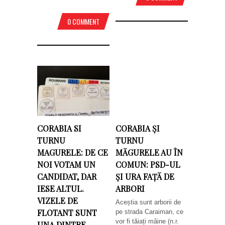
0 COMMENT
CORABIA SI
CORABIA ȘI
TURNU
TURNU
MAGURELE: DE CE
MĂGURELE AU ÎN
NOI VOTAM UN
COMUN: PSD-UL
CANDIDAT, DAR
ȘI URA FAȚĂ DE
IESE ALTUL.
ARBORI
VIZELE DE
Aceștia sunt arborii de
FLOTANT SUNT
pe strada Caraiman, ce
vor fi tăiați mâine (n.r.
UNA DINTRE