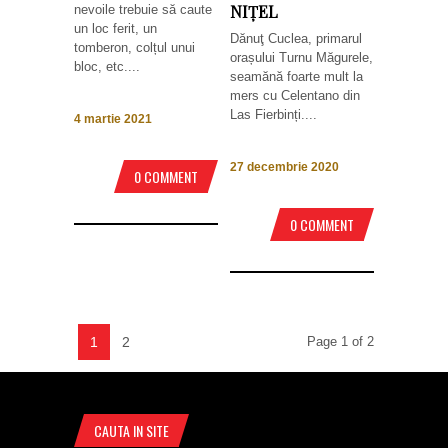
NIȚEL
nevoile trebuie să caute
un loc ferit, un
Dănuţ Cuclea, primarul
tomberon, colțul unui
orașului Turnu Măgurele,
bloc, etc....
seamănă foarte mult la
mers cu Celentano din
Las Fierbinți....
4 martie 2021
27 decembrie 2020
0 COMMENT
0 COMMENT
1
2
Page 1 of 2
CAUTA IN SITE