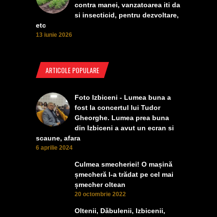
contra manei, vanzatoarea iti da
si insecticid, pentru dezvoltare,
etc
13 iunie 2026
ARTICOLE POPULARE
Foto Izbiceni - Lumea buna a
fost la concertul lui Tudor
Gheorghe. Lumea prea buna
din Izbiceni a avut un ecran si
scaune, afara
6 aprilie 2024
Culmea smecheriei! O mașină
șmecheră l-a trădat pe cel mai
șmecher oltean
20 octombrie 2022
Oltenii, Dăbulenii, Izbicenii,