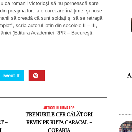
u ca romanii victorioşi să nu pornească spre
 din preajma lor, la o oarecare înălţime, şi puse
anii să creadă că sunt soldaţi şi să se retragă
lat”, scria autorul latin din secolele II – III,
omâniei (Editura Academiei RPR – Bucureşti,
A
Tweet It
ARTICOLUL URMATOR
TRENURILE CFR CĂLĂTORI
T -
REVIN PE RUTA CARACAL -
I
CORABIA