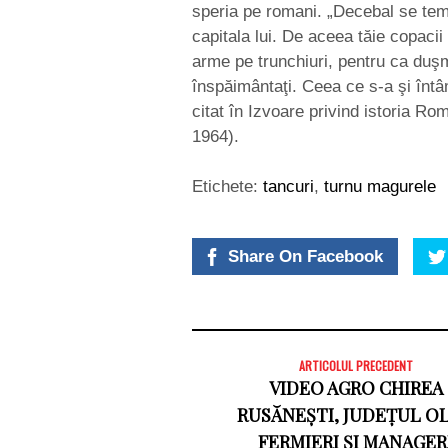
speria pe romani. „Decebal se tem
capitala lui. De aceea tăie copacii
arme pe trunchiuri, pentru ca duşm
înspăimântaţi. Ceea ce s-a şi întâmp
citat în Izvoare privind istoria R
1964).
Etichete:
tancuri
,
turnu magurele
Share On Facebook
ARTICOLUL PRECEDENT
VIDEO AGRO CHIREA
RUSĂNEȘTI, JUDEȚUL OL
FERMIERI ȘI MANAGER