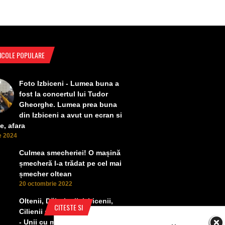
ICOLE POPULARE
Foto Izbiceni - Lumea buna a
fost la concertul lui Tudor
Gheorghe. Lumea prea buna
din Izbiceni a avut un ecran si
e, afara
ie 2024
Culmea smecheriei! O mașină
șmecheră l-a trădat pe cel mai
șmecher oltean
20 octombrie 2022
Oltenii, Dăbulenii, Izbicenii,
CITESTE SI
Cilienii s-au înfrățit cu Puchenii
- Unii cu munca, alții cu