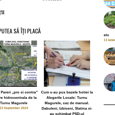
II
PUTEA SĂ ÎȚI PLACĂ
etc
13 iuni
 Pareri „pro si contra”
Cum s-au pus bazele hotiei la
Video si Fo
e hidrocentrala de la
Alegerile Locale: Turnu
Magurele e 
Turnu Magurele
Magurele, caz de manual.
pe Celenta
23 September 2024
Dabuleni, Izbiceni, Slatina si-
Turn
au schimbat PSD-ul
17 