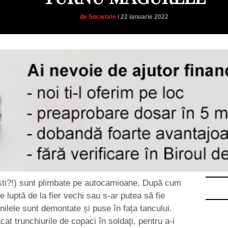
de Societate
/ 22 ianuarie 2022
ști?!) sunt plimbate pe autocamioane. După cum
 luptă de la fier vechi sau s-ar putea să fie
nilele sunt demontate și puse în fața tancului.
cat trunchiurile de copaci în soldaţi, pentru a-i