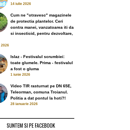
14 iulie 2026
Cum ne "otravesc" magazinele
de protectia plantelor. Ceri
contra manei, vanzatoarea iti da
si insecticid, pentru dezvoltare,
e 2026
Islaz - Festivalul scrumbiei:
toate glumele. Prima - festivalul
Corabia și Turnu
a fost o gluma
în comun: PSD-UL
1 iunie 2026
de arb
Video TIR rasturnat pe DN 65E,
15 June 
Teleorman, comuna Troianul.
Politia a dat pontul la hoti?!
to Mirel din Turnu
28 ianuarie 2026
Corabia si Turnu Magurele:
nimic. Sa-i vedeti
De ce noi votam un candidat,
no si Firicel din
dar iese altul. Vizele de flotant
u Magurele
sunt una dintre hotiile cel mai
SUNTEM SI PE FACEBOOK
March 2024
des folosite