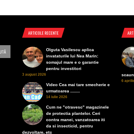
ARTICOLE RECENTE
ART
Olguta Vasilescu aplica
invataturile lui Nea Marin:
somajul mare e o garantie
pentru investitori
3 august 2026
scaun
6 april
Video Cea mai tare smecherie e
urmatoarea ........
14 iulie 2026
Cum ne "otravesc" magazinele
de protectia plantelor. Ceri
contra manei, vanzatoarea iti
da si insecticid, pentru
dezvoltare, etc