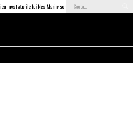
turile lui Nea Marin: somajul mare e o garantie pentru investitori