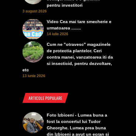
pentru investitori
3 august 2026
Video Cea mai tare smecherie e
urmatoarea ........
14 iulie 2026
Cum ne "otravesc" magazinele
de protectia plantelor. Ceri
contra manei, vanzatoarea iti da
si insecticid, pentru dezvoltare,
etc
13 iunie 2026
ARTICOLE POPULARE
Foto Izbiceni - Lumea buna a
fost la concertul lui Tudor
Gheorghe. Lumea prea buna
din Izbiceni a avut un ecran si