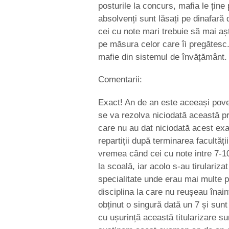
posturile la concurs, mafia le ține 
absolvenți sunt lăsați pe dinafară d
cei cu note mari trebuie să mai aș
pe măsura celor care îi pregătesc. 
mafie din sistemul de învățământ.
Comentarii:
Exact! An de an este aceeași pove
se va rezolva niciodată această pr
care nu au dat niciodată acest ex
repartiții după terminarea facultății
vremea când cei cu note intre 7-10 
la scoală, iar acolo s-au tirulariza
specialitate unde erau mai multe p
disciplina la care nu reușeau înain
obținut o singură dată un 7 și sunt
cu ușurință această titularizare s