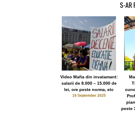
S-AR 
Video Mafia din invatamant:
Ma
salarii de 8.000 – 15.000 de
T
lei, ore peste norma, etc
cunos
19 September 2025
Pro
piar
peste 