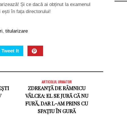
tularizează! Și ce dacă ai obținut la examenul
ești în fața directorului!
ri
,
titularizare
Tweet It
ARTICOLUL URMATOR
EȘTI
ZDREANȚĂ DE RÂMNICU
V
VÂLCEA: EL SE JURĂ CĂ NU
FURĂ, DAR L-AM PRINS CU
SPAȚIU ÎN GURĂ