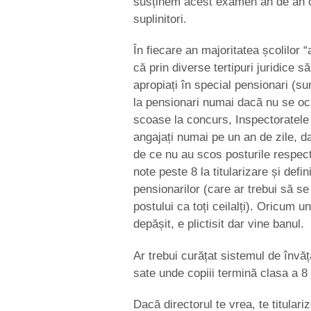
susținem acest examen an de an o
suplinitori.
În fiecare an majoritatea școlilor 
că prin diverse tertipuri juridice s
apropiați în special pensionari (su
la pensionari numai dacă nu se ocu
scoase la concurs, Inspectoratele
angajați numai pe un an de zile, dar
de ce nu au scos posturile respec
note peste 8 la titularizare și defi
pensionarilor (care ar trebui să se
postului ca toți ceilalți). Oricum 
depășit, e plictisit dar vine banul.
Ar trebui curățat sistemul de învă
sate unde copiii termină clasa a 8 
Dacă directorul te vrea, te titulari