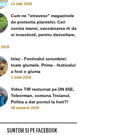
14 iulie 2026
Cum ne "otravesc" magazinele
de protectia plantelor. Ceri
contra manei, vanzatoarea iti da
si insecticid, pentru dezvoltare,
e 2026
Islaz - Festivalul scrumbiei:
toate glumele. Prima - festivalul
a fost o gluma
1 iunie 2026
Video TIR rasturnat pe DN 65E,
Teleorman, comuna Troianul.
Politia a dat pontul la hoti?!
28 ianuarie 2026
SUNTEM SI PE FACEBOOK