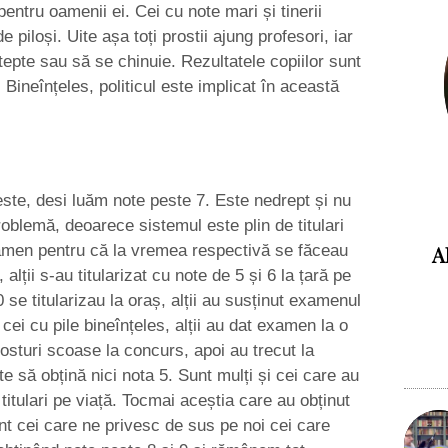
pentru oamenii ei. Cei cu note mari și tinerii
e piloși. Uite așa toți prostii ajung profesori, iar
tepte sau să se chinuie. Rezultatele copiilor sunt
Bineînțeles, politicul este implicat în această
ste, desi luăm note peste 7. Este nedrept și nu
oblemă, deoarece sistemul este plin de titulari
A
amen pentru că la vremea respectivă se făceau
, alții s-au titularizat cu note de 5 și 6 la țară pe
se titularizau la oraș, alții au susținut examenul
t cei cu pile bineînțeles, alții au dat examen la o
osturi scoase la concurs, apoi au trecut la
te să obțină nici nota 5. Sunt mulți și cei care au
 titulari pe viață. Tocmai aceștia care au obținut
unt cei care ne privesc de sus pe noi cei care