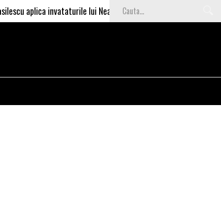
ica invataturile lui Nea Marin: somajul mare e o garantie pentru inv