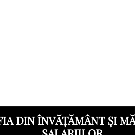
IA DIN ÎNVĂȚĂMÂNT ȘI M
SALARIILOR.