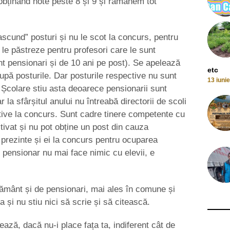
bținând note peste 8 și 9 și rămânem tot
“ascund” posturi și nu le scot la concurs, pentru
ă le păstreze pentru profesori care le sunt
nt pensionari și de 10 ani pe post). Se apelează
etc
pă posturile. Dar posturile respective nu sunt
13 iuni
 Școlare stiu asta deoarece pensionarii sunt
 la sfârșitul anului nu întreabă directorii de scoli
tive la concurs. Sunt cadre tinere competente cu
nitivat și nu pot obține un post din cauza
 prezinte și ei la concurs pentru ocuparea
un pensionar nu mai face nimic cu elevii, e
țământ și de pensionari, mai ales în comune și
a și nu stiu nici să scrie și să citească.
zează, dacă nu-i place fața ta, indiferent cât de