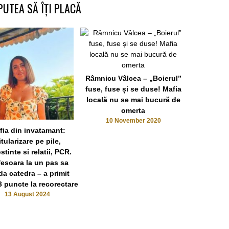
PUTEA SĂ ÎȚI PLACĂ
Râmnicu Vâlcea – „Boierul”
fuse, fuse și se duse! Mafia
locală nu se mai bucură de
omerta
10 November 2020
fia din invatamant:
itularizare pe pile,
tinte si relatii, PCR.
fesoara la un pas sa
da catedra – a primit
3 puncte la recorectare
13 August 2024