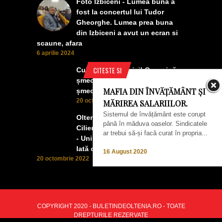
Foto Izbiceni - Lumea buna a
fost la concertul lui Tudor
Gheorghe. Lumea prea buna
din Izbiceni a avut un ecran si
scaune, afara
6 aprilie 2024
CITESTE SI
Culmea smecheriei! O mașină
șmecheră l-a trădat pe cel mai
MAFIA DIN ÎNVĂȚĂMÂNT ȘI
șmecher oltean
20 octombrie 2022
MĂRIREA SALARIILOR.
Sistemul de învățământ este corupt
Oltenii, Dăbulenii, Izbicenii,
până în măduva oaselor. Sindicatele
Cilienii s-au înfrățit cu Puchenii
ar trebui să-și facă curat în propria...
- Unii cu munca, alții cu profitul.
Iată ce a ieșit!
16 August 2020
20 octombrie 2022
COPYRIGHT 2020 - BULETINDEOLTENIA.RO - TOATE
DREPTURILE REZERVATE