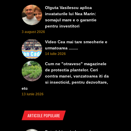
Olguta Vasilescu aplica
invataturile lui Nea Marin:
somajul mare e o garantie
pentru investitori
3 august 2026
Video Cea mai tare smecherie e
urmatoarea ........
14 iulie 2026
Cum ne "otravesc" magazinele
de protectia plantelor. Ceri
contra manei, vanzatoarea iti da
si insecticid, pentru dezvoltare,
etc
13 iunie 2026
ARTICOLE POPULARE