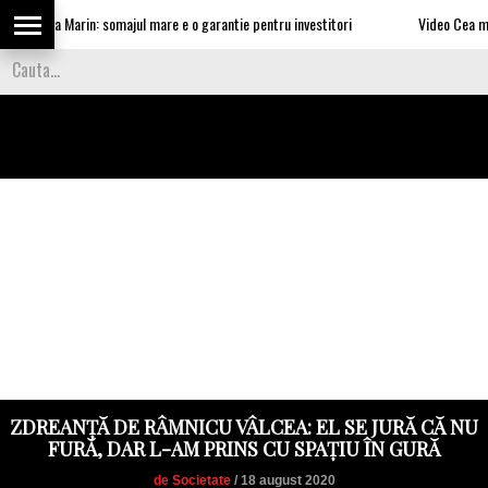
ui Nea Marin: somajul mare e o garantie pentru investitori
Video Cea mai tare
ZDREANȚĂ DE RÂMNICU VÂLCEA: EL SE JURĂ CĂ NU
FURĂ, DAR L-AM PRINS CU SPAȚIU ÎN GURĂ
de Societate
/ 18 august 2020