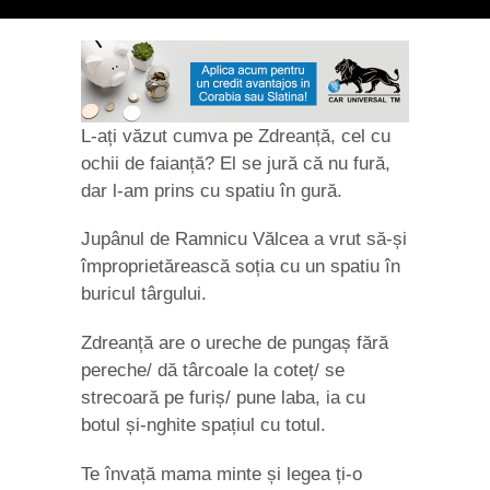
L-ați văzut cumva pe Zdreanță, cel cu
ochii de faianță? El se jură că nu fură,
dar l-am prins cu spatiu în gură.
Jupânul de Ramnicu Vălcea a vrut să-și
împroprietărească soția cu un spatiu în
buricul târgului.
Zdreanță are o ureche de pungaș fără
pereche/ dă târcoale la coteț/ se
strecoară pe furiș/ pune laba, ia cu
botul și-nghite spațiul cu totul.
Te învață mama minte și legea ți-o