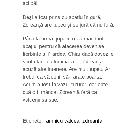
aplică!
Deși a fost prins cu spatiu în gură,
Zdreanță are tupeu și se jură că nu fură.
Până la urmă, jupanii n-au mai dorit
spațiul pentru că afacerea devenise
fierbinte și îi ardea. Chiar dacă dovezile
sunt clare ca lumina zilei, Zdreanță
acuză alte interese. Are mult tupeu. Ar
trebui ca vâlcenii să-i arate poarta.
Acum a fost în văzul tuturor, dar câte
ouă o fi mâncat Zdreanță fară ca
vâlcenii să știe.
Etichete:
ramnicu valcea
,
zdreanta