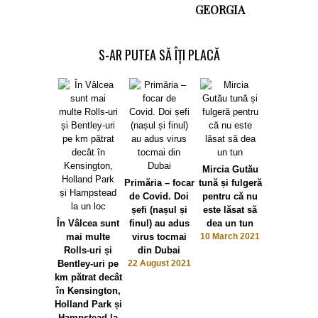
GEORGIA
S-AR PUTEA SĂ ÎȚI PLACĂ
Mircia Gutău
Primăria – focar
tună și fulgeră
de Covid. Doi
pentru că nu
șefi (nașul și
este lăsat să
Handbalul 
În Vâlcea sunt
finul) au adus
dea un tun
Râmnicu Vâ
mai multe
virus tocmai
10 March 2021
– tichia 
Rolls-uri și
din Dubai
mărgăritar.
Bentley-uri pe
22 August 2021
publici pe
km pătrat decât
jucătoar
în Kensington,
străine
Holland Park și
27 Decem
2020
Hampstead la