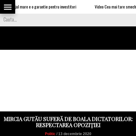
 somajul mare e o garantie pentru investitori
Video Cea mai tare smecherie e u
MIRCIA GUTĂU SUFERĂ DE BOALA DICTATORILOR:
RESPECTAREA OPOZIȚIEI
Politic
/ 13 decembrie 2020