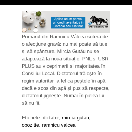
Primarul din Ramnicu Vâlcea suferă de
o afecțiune gravă: nu mai poate să taie
și să spânzure. Mircia Gutău nu se
adaptează la noua situație: PNL și USR
PLUS au viceprimarii și majoritatea în
Consiliul Local. Dictatorul trăiește în
regim autoritar la fel ca peștele în apă,
dacă e scos din apă și pus să respecte,
dictatorul jignește. Numai în pielea lui
să nu fii.
Etichete:
dictator
,
mircia gutau
,
opozitie
,
ramnicu valcea