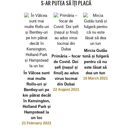
S-AR PUTEA SĂ ÎȚI PLACĂ
Mircia Gutău
Primăria – focar
tună și fulgeră
de Covid. Doi
pentru că nu
șefi (nașul și
este lăsat să
Handbalul 
În Vâlcea sunt
finul) au adus
dea un tun
Râmnicu Vâ
mai multe
virus tocmai
10 March 2021
– tichia 
Rolls-uri și
din Dubai
mărgăritar.
Bentley-uri pe
22 August 2021
publici pe
km pătrat decât
jucătoar
în Kensington,
străine
Holland Park și
27 Decem
2020
Hampstead la
un loc
21 February 2022