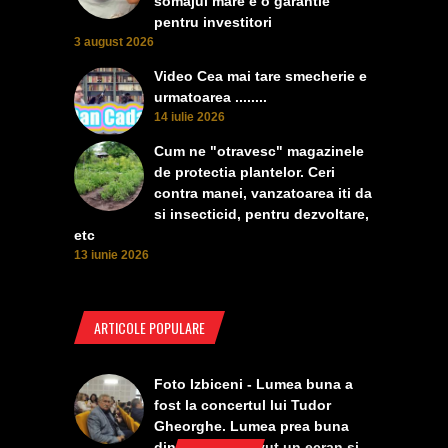
somajul mare e o garantie
pentru investitori
3 august 2026
Video Cea mai tare smecherie e
urmatoarea ........
14 iulie 2026
Cum ne "otravesc" magazinele
de protectia plantelor. Ceri
contra manei, vanzatoarea iti da
si insecticid, pentru dezvoltare,
etc
13 iunie 2026
ARTICOLE POPULARE
Foto Izbiceni - Lumea buna a
fost la concertul lui Tudor
Gheorghe. Lumea prea buna
din Izbiceni a avut un ecran si