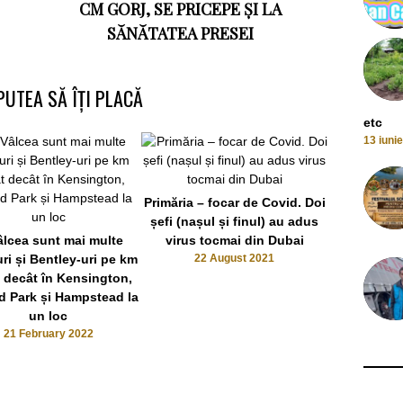
CM GORJ, SE PRICEPE ȘI LA
SĂNĂTATEA PRESEI
PUTEA SĂ ÎȚI PLACĂ
etc
13 iuni
Primăria – focar de Covid. Doi
Mircia Gută
șefi (nașul și finul) au adus
pentru că nu
âlcea sunt mai multe
virus tocmai din Dubai
uri și Bentley-uri pe km
22 August 2021
10 
t decât în Kensington,
d Park și Hampstead la
un loc
21 February 2022