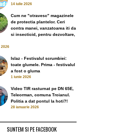
14 iulie 2026
Cum ne "otravesc" magazinele
de protectia plantelor. Ceri
contra manei, vanzatoarea iti da
si insecticid, pentru dezvoltare,
e 2026
Islaz - Festivalul scrumbiei:
Mircia Gutău suf
toate glumele. Prima - festivalul
u tună și fulgeră
dictatorilor: 
a fost o gluma
 este lăsat să dea
Handbalul din Râmnicu
opoziț
1 iunie 2026
un tun
Vâlcea – tichia de mărgăritar.
13 Decembe
March 2021
Bani publici pentru jucătoare
Video TIR rasturnat pe DN 65E,
străine
Teleorman, comuna Troianul.
27 December 2020
Politia a dat pontul la hoti?!
28 ianuarie 2026
SUNTEM SI PE FACEBOOK