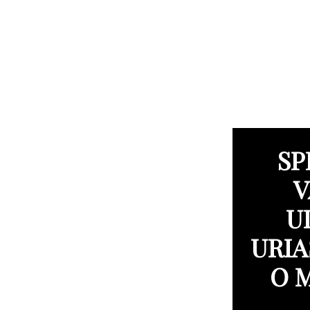
SP
V
U
URIA
O 