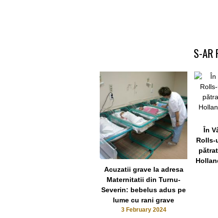
S-AR 
În V
Rolls-
pătra
Hollan
Acuzatii grave la adresa
Maternitatii din Turnu-
Severin: bebelus adus pe
lume cu rani grave
3 February 2024