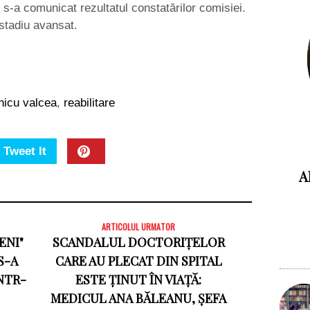
 s-a comunicat rezultatul constatărilor comisiei.
stadiu avansat.
nicu valcea
,
reabilitare
Tweet It
A
ARTICOLUL URMATOR
ENI"
SCANDALUL DOCTORIȚELOR
S-A
CARE AU PLECAT DIN SPITAL
NTR-
ESTE ȚINUT ÎN VIAȚĂ:
MEDICUL ANA BĂLEANU, ȘEFA