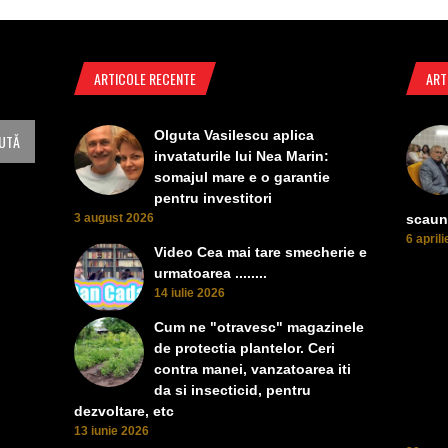
ARTICOLE RECENTE
ART
Olguta Vasilescu aplica
invataturile lui Nea Marin:
somajul mare e o garantie
pentru investitori
3 august 2026
scaun
6 april
Video Cea mai tare smecherie e
urmatoarea ........
14 iulie 2026
Cum ne "otravesc" magazinele
de protectia plantelor. Ceri
contra manei, vanzatoarea iti
da si insecticid, pentru
dezvoltare, etc
13 iunie 2026