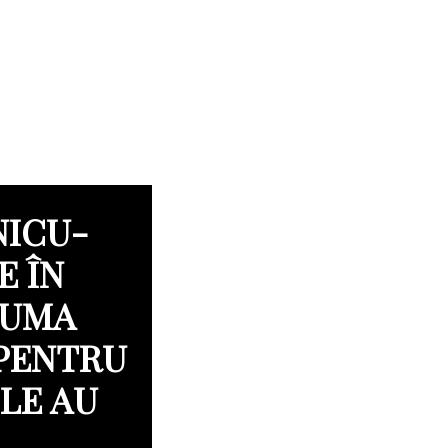
NICU-
E ÎN
SUMA
 PENTRU
LE AU