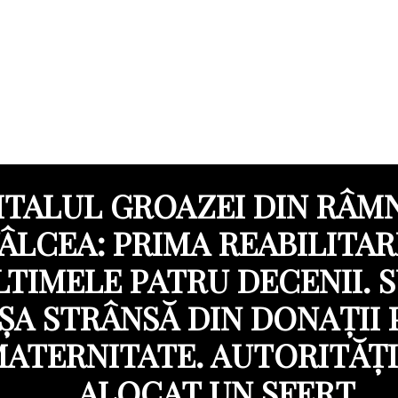
ITALUL GROAZEI DIN RÂM
ÂLCEA: PRIMA REABILITAR
LTIMELE PATRU DECENII. 
ȘA STRÂNSĂ DIN DONAȚII
MATERNITATE. AUTORITĂȚI
ALOCAT UN SFERT