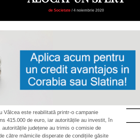
de Societate
/ 4 noiembrie 2020
u Vâlcea este reabilitată printr-o campanie
s 415.000 de euro, iar autoritățile au investit, în
 autoritățile județene au trimis o comisie de
de către mămicile disperate de condițiile găsite