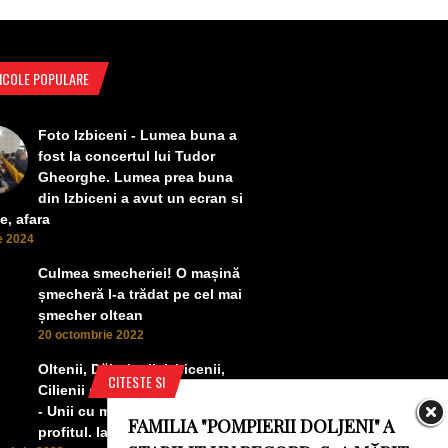
ICOLE POPULARE
Foto Izbiceni - Lumea buna a
fost la concertul lui Tudor
Gheorghe. Lumea prea buna
din Izbiceni a avut un ecran si
e, afara
ie 2024
Culmea smecheriei! O mașină
șmecheră l-a trădat pe cel mai
șmecher oltean
20 octombrie 2022
Oltenii, Dăbulenii, Izbicenii,
CITESTE SI
Cilienii s-au înfrățit cu Puchenii
- Unii cu munca, alții cu
FAMILIA "POMPIERII DOLJENI" A
profitul. Iată ce a ieșit!