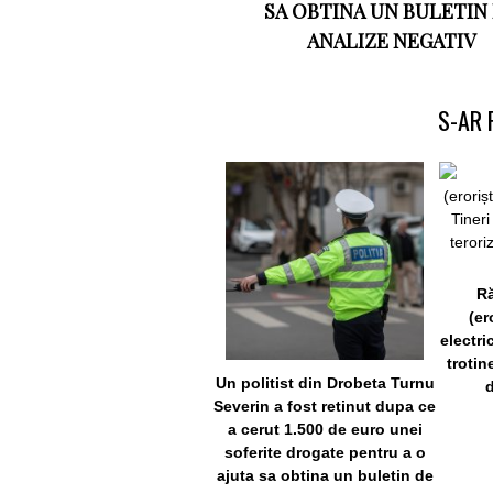
SA OBTINA UN BULETIN
ANALIZE NEGATIV
S-AR 
Ră
(er
electri
trotin
Un politist din Drobeta Turnu
Severin a fost retinut dupa ce
a cerut 1.500 de euro unei
soferite drogate pentru a o
ajuta sa obtina un buletin de