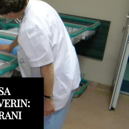
SA
VERIN:
RANI