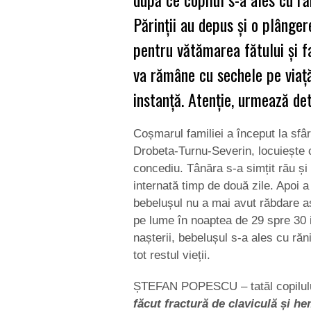
Părinţii au depus și o plângere
pentru vătămarea fătului și f
va rămâne cu sechele pe viaţă
instanţă. Atenţie, urmează de
Coșmarul familiei a început la sfârș
Drobeta-Turnu-Severin, locuiește cu
concediu. Tânăra s-a simțit rău și 
internată timp de două zile. Apoi a
bebelușul nu a mai avut răbdare aș
pe lume în noaptea de 29 spre 30 i
nașterii, bebelușul s-a ales cu ră
tot restul vieții.
ȘTEFAN POPESCU – tatăl copilul
făcut fractură de claviculă și h