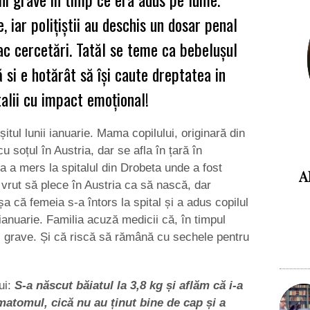
, iar polițiștii au deschis un dosar penal
ac cercetări. Tatăl se teme ca bebelușul
 si e hotărât să îşi caute dreptatea in
talii cu impact emoţional!
itul lunii ianuarie. Mama copilului, originară din
 soțul în Austria, dar se afla în țară în
a a mers la spitalul din Drobeta unde a fost
A
 vrut să plece în Austria ca să nască, dar
a că femeia s-a întors la spital și a adus copilul
anuarie. Familia acuză medicii că, în timpul
ni grave. Și că riscă să rămână cu sechele pentru
ui:
S-a născut băiatul la 3,8 kg și aflăm că i-a
ematomul, cică nu au ținut bine de cap și a