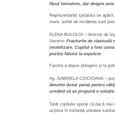
făcut hematom, dar despre asta 
Reprezentanții spitalului se apără 
mare, astfel de incidente sunt posi
ELENA BOLOLOI – director de îngri
Severin:
Fracturile de claviculă 
imobilizare. Copilul a fost cons
poziția fătului la expulzie.
Familia a depus plângere și la poli
Ag. GABRIELA CIOCIOANĂ – purtă
deschis dosar penal pentru vătăm
urmând să se propună o soluție
Tatăl copilului spune că dacă nou
acționa în instanță unitatea sanita