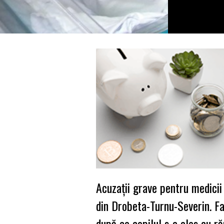
Acuzaţii grave pentru medicii
din Drobeta-Turnu-Severin. Fa
după ce copilul s-a ales cu r