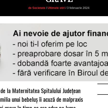
de Societate
/
Ultimele stiri
/ 3 februarie 2024
 de la Maternitatea Spitalului Județean
milia unui bebeluş îi acuză de malpraxis
ăni grave în timp ce era adus pe lume.