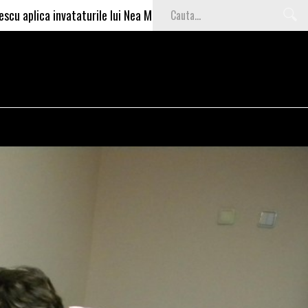
invataturile lui Nea Marin: somajul mare e o garantie pentru investi