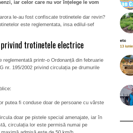
nzi, iar celor care nu vor înțelege le vom
arora le-au fost confiscate trotinetele dar revin?
otinetelor este reglementata, insa edilul-sef
etc
privind trotinetele electrice
13 iuni
ste reglementată printr-o Ordonanță din februarie
nr. 195/2002 privind circulația pe drumurile
blice:
 vor putea fi conduse doar de persoane cu vârste
circula doar pe pistele special amenajate, iar în
tă, circulația lor este permisă numai pe
a maximă admisă este de 50 km/h.