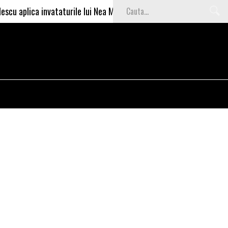
 invataturile lui Nea Marin: somajul mare e o garantie pentru inves