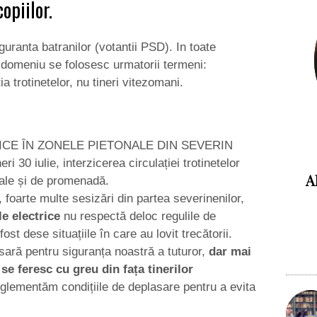
opiilor.
guranta batranilor (votantii PSD). In toate
t domeniu se folosesc urmatorii termeni:
ia trotinetelor, nu tineri vitezomani.
CE ÎN ZONELE PIETONALE DIN SEVERIN
i 30 iulie, interzicerea circulației trotinetelor
A
nale și de promenadă.
 foarte multe sesizări din partea severinenilor,
le electrice
nu respectă deloc regulile de
st dese situațiile în care au lovit trecătorii.
sară pentru siguranța noastră a tuturor,
dar mai
 se feresc cu greu din fața tinerilor
eglementăm condițiile de deplasare pentru a evita