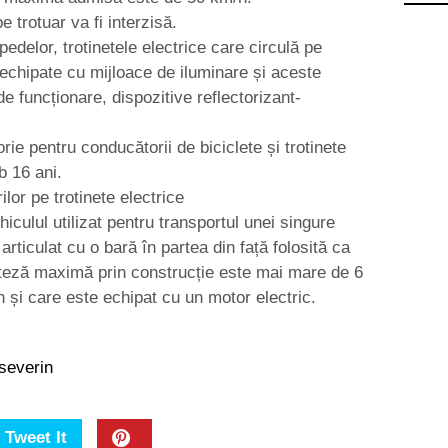
pe trotuar va fi interzisă.
pedelor, trotinetele electrice care circulă pe
 echipate cu mijloace de iluminare și aceste
de funcționare, dispozitive reflectorizant-
rie pentru conducătorii de biciclete și trotinete
b 16 ani.
lor pe trotinete electrice
ehiculul utilizat pentru transportul unei singure
articulat cu o bară în partea din față folosită ca
 viteză maximă prin construcție este mai mare de 6
și care este echipat cu un motor electric.
 severin
Tweet It