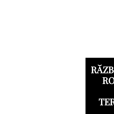
RĂZB
RO
TER