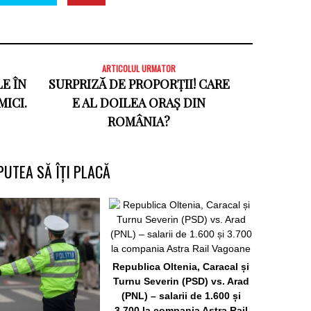
ARTICOLUL URMATOR
LE ÎN
SURPRIZĂ DE PROPORȚII! CARE
MICI.
E AL DOILEA ORAȘ DIN
ROMÂNIA?
PUTEA SĂ ÎȚI PLACĂ
Republica Oltenia, Caracal și
Turnu Severin (PSD) vs. Arad
Turnu-Sever
(PNL) – salarii de 1.600 și
mărirea salar
3.700 la compania Astra Rail
mai ajun