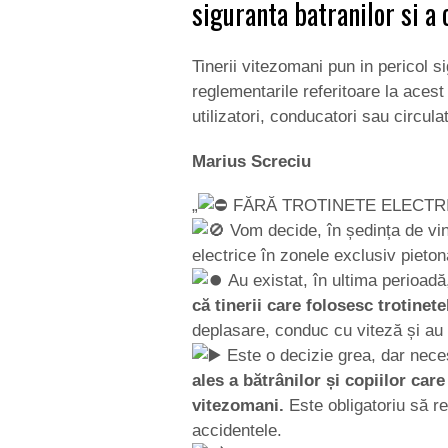
siguranta batranilor si a c
Tinerii vitezomani pun in pericol si
reglementarile referitoare la aces
utilizatori, conducatori sau circulat
Marius Screciu
„
FĂRĂ TROTINETE ELECTRI
Vom decide, în ședința de viner
electrice în zonele exclusiv pieto
Au existat, în ultima perioadă,
că tinerii care folosesc trotinete
deplasare, conduc cu viteză și au fo
Este o decizie grea, dar nece
ales a bătrânilor și copiilor care
vitezomani.
Este obligatoriu să r
accidentele.