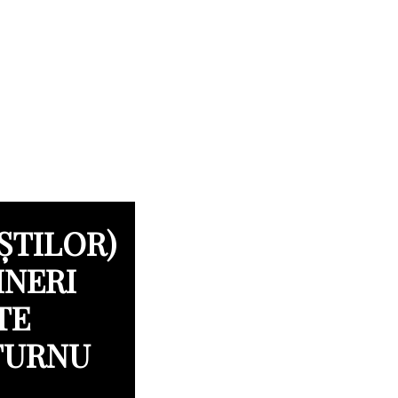
ȘTILOR)
INERI
TE
TURNU