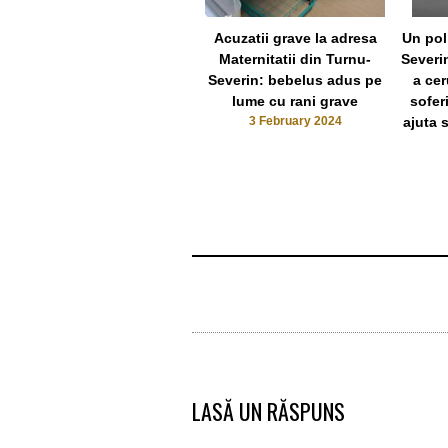
Acuzatii grave la adresa
Un pol
Maternitatii din Turnu-
Severi
Severin: bebelus adus pe
a cer
lume cu rani grave
sofer
3 February 2024
ajuta 
LASĂ UN RĂSPUNS