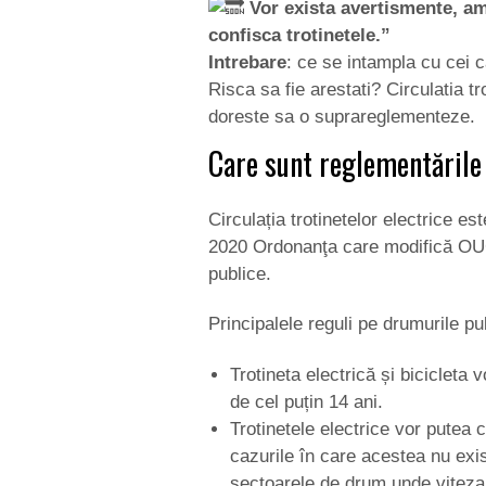
Vor exista avertismente, ame
confisca trotinetele.”
Intrebare
: ce se intampla cu cei c
Risca sa fie arestati? Circulatia tr
doreste sa o suprareglementeze.
Care sunt reglementările 
Circulația trotinetelor electrice e
2020 Ordonanţa care modifică OUG 
publice.
Principalele reguli pe drumurile pu
Trotineta electrică și bicicleta
de cel puțin 14 ani.
Trotinetele electrice vor putea 
cazurile în care acestea nu exis
sectoarele de drum unde vitez