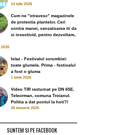
14 iulie 2026
Cum ne "otravesc" magazinele
de protectia plantelor. Ceri
contra manei, vanzatoarea iti da
si insecticid, pentru dezvoltare,
e 2026
Islaz - Festivalul scrumbiei:
toate glumele. Prima - festivalul
a fost o gluma
1 iunie 2026
Video TIR rasturnat pe DN 65E,
Teleorman, comuna Troianul.
Politia a dat pontul la hoti?!
28 ianuarie 2026
SUNTEM SI PE FACEBOOK