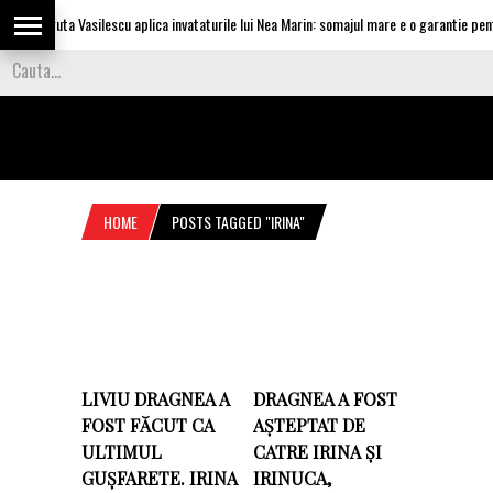
Olguta Vasilescu aplica invataturile lui Nea Marin: somajul mare e o garantie pentru
HOME
POSTS TAGGED "IRINA"
LIVIU DRAGNEA A
DRAGNEA A FOST
FOST FĂCUT CA
AȘTEPTAT DE
ULTIMUL
CATRE IRINA ȘI
GUȘFARETE. IRINA
IRINUCA,