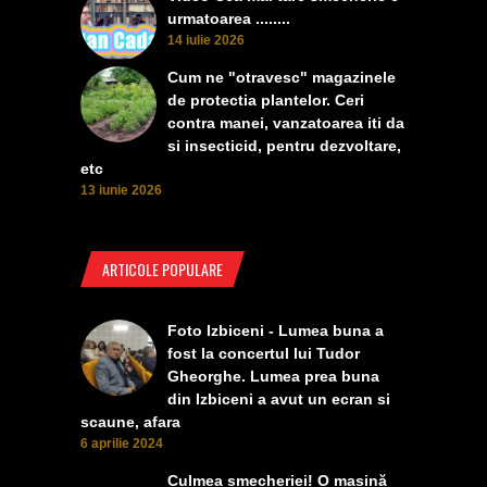
urmatoarea ........
14 iulie 2026
Cum ne "otravesc" magazinele
de protectia plantelor. Ceri
contra manei, vanzatoarea iti da
si insecticid, pentru dezvoltare,
etc
13 iunie 2026
ARTICOLE POPULARE
Foto Izbiceni - Lumea buna a
fost la concertul lui Tudor
Gheorghe. Lumea prea buna
din Izbiceni a avut un ecran si
scaune, afara
6 aprilie 2024
Culmea smecheriei! O mașină