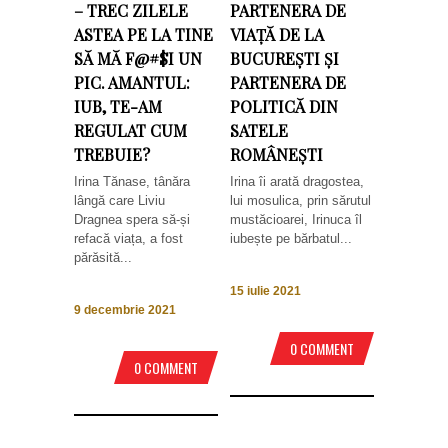
– TREC ZILELE
PARTENERA DE
ASTEA PE LA TINE
VIAȚĂ DE LA
SĂ MĂ F@#$I UN
BUCUREȘTI ȘI
PIC. AMANTUL:
PARTENERA DE
IUB, TE-AM
POLITICĂ DIN
REGULAT CUM
SATELE
TREBUIE?
ROMÂNEȘTI
Irina Tănase, tânăra
Irina îi arată dragostea,
lângă care Liviu
lui mosulica, prin sărutul
Dragnea spera să-și
mustăcioarei, Irinuca îl
refacă viața, a fost
iubește pe bărbatul...
părăsită...
15 iulie 2021
9 decembrie 2021
0 COMMENT
0 COMMENT