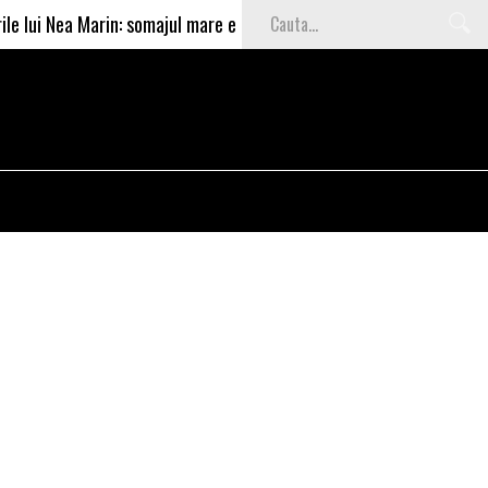
ea Marin: somajul mare e o garantie pentru investitori
Vide