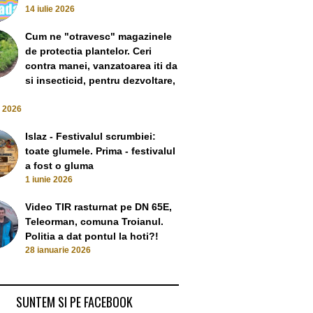
14 iulie 2026
Cum ne "otravesc" magazinele
Liviu Dragnea (T
de protectia plantelor. Ceri
Dragnea a venit cu
dă mare: începe
contra manei, vanzatoarea iti da
uri din pușcărie.
Liviu Dragnea a fost făcut ca
procesul d
si insecticid, pentru dezvoltare,
a părăsit sau lui
ultimul gușfarete. Irina – Trec
14 Septemb
 plac codrinii?!
zilele astea pe la tine să mă
e 2026
cember 2021
f@#$i un pic. AMANTUL: Iub,
te-am regulat cum trebuie?
Islaz - Festivalul scrumbiei:
9 December 2021
toate glumele. Prima - festivalul
a fost o gluma
1 iunie 2026
Video TIR rasturnat pe DN 65E,
Teleorman, comuna Troianul.
Politia a dat pontul la hoti?!
28 ianuarie 2026
SUNTEM SI PE FACEBOOK