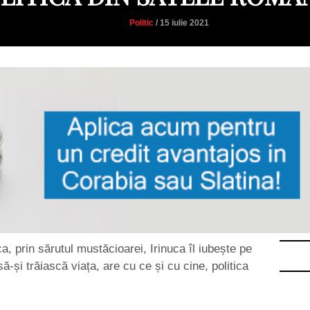
Politic
/ 15 iulie 2021
ca, prin sărutul mustăcioarei, Irinuca îl iubește pe
să-și trăiască viața, are cu ce și cu cine, politica