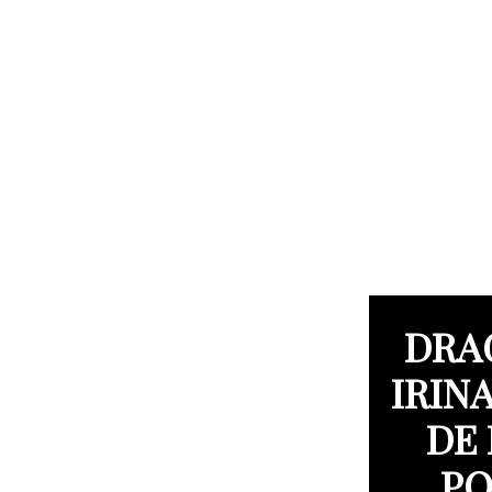
DRA
IRIN
DE 
PO