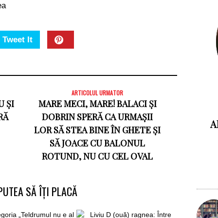
ea
Tweet It
ARTICOLUL URMATOR
 ȘI
MARE MECI, MARE! BALACI ȘI
RĂ
DOBRIN SPERĂ CA URMAȘII
A
LOR SĂ STEA BINE ÎN GHETE ȘI
SĂ JOACE CU BALONUL
ROTUND, NU CU CEL OVAL
PUTEA SĂ ÎȚI PLACĂ