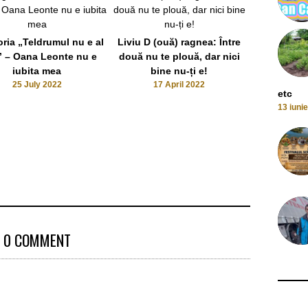
ria „Teldrumul nu e al
Liviu D (ouă) ragnea: Între
 – Oana Leonte nu e
două nu te plouă, dar nici
Șoc! Liviu 
iubita mea
bine nu-ți e!
alte obicei
25 July 2022
17 April 2022
Irinuca l-
etc
Dragnea îi
13 iuni
10 De
0 COMMENT