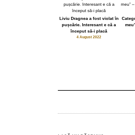
Liviu Dragnea a fost violat în
Catego
pușcărie. Interesant e că a
meu”
început să-i placă
4 August 2022