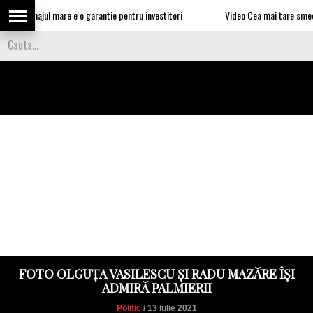
: somajul mare e o garantie pentru investitori
Video Cea mai tare smecherie e
FOTO OLGUȚA VASILESCU ȘI RADU MAZĂRE ÎȘI
ADMIRĂ PALMIERII
Politic
/ 13 iulie 2021