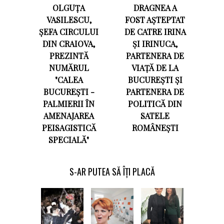
OLGUȚA
DRAGNEA A
VASILESCU,
FOST AȘTEPTAT
ȘEFA CIRCULUI
DE CATRE IRINA
DIN CRAIOVA,
ȘI IRINUCA,
PREZINTĂ
PARTENERA DE
NUMĂRUL
VIAȚĂ DE LA
"CALEA
BUCUREȘTI ȘI
BUCUREȘTI -
PARTENERA DE
PALMIERII ÎN
POLITICĂ DIN
AMENAJAREA
SATELE
PEISAGISTICĂ
ROMÂNEȘTI
SPECIALĂ"
S-AR PUTEA SĂ ÎȚI PLACĂ
Olguţei