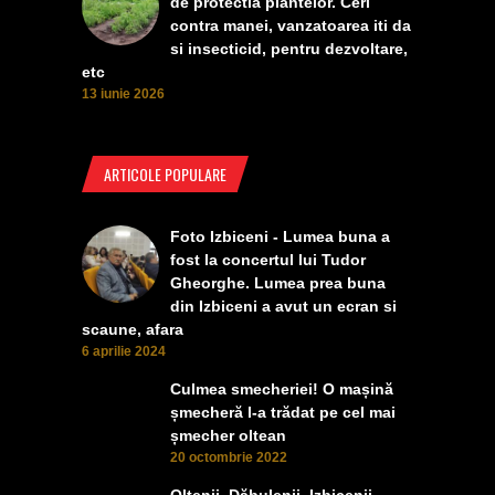
de protectia plantelor. Ceri
contra manei, vanzatoarea iti da
si insecticid, pentru dezvoltare,
etc
13 iunie 2026
ARTICOLE POPULARE
Foto Izbiceni - Lumea buna a
fost la concertul lui Tudor
Gheorghe. Lumea prea buna
din Izbiceni a avut un ecran si
scaune, afara
6 aprilie 2024
Culmea smecheriei! O mașină
șmecheră l-a trădat pe cel mai
șmecher oltean
20 octombrie 2022
Oltenii, Dăbulenii, Izbicenii,