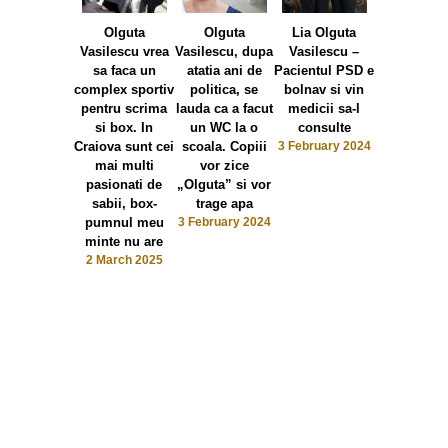
Vasilescu 
Olguta
Olguta
Lia Olguta
căzut fața(
Vasilescu vrea
Vasilescu, dupa
Vasilescu –
6 February 
sa faca un
atatia ani de
Pacientul PSD e
complex sportiv
politica, se
bolnav si vin
pentru scrima
lauda ca a facut
medicii sa-l
si box. In
un WC la o
consulte
Craiova sunt cei
scoala. Copiii
3 February 2024
mai multi
vor zice
pasionati de
„Olguta” si vor
sabii, box-
trage apa
pumnul meu
3 February 2024
minte nu are
2 March 2025