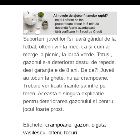
Suporterii juvetilor își luară gândul de la
fotbal, oltenii vin la meci ca și cum ar
merge la picnic, la iarbă verde. Totuși,
gazonul s-a deteriorat destul de repede,
deși garanția e de 8 ani. De ce?! Juvetii
au tocuri la ghete, nu au crampoane.
Trebuie verificați înainte să intre pe
teren. Aceasta e singura explicație
pentru deteriorarea gazonului si pentru
jocul foarte prost.
Etichete:
crampoane
,
gazon
,
olguta
vasilescu
,
olteni
,
tocuri