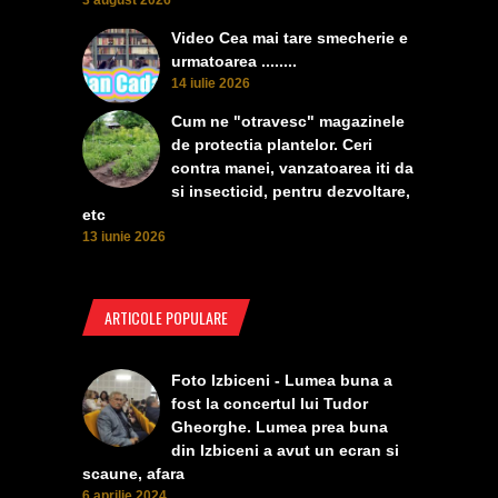
3 august 2026
Video Cea mai tare smecherie e
urmatoarea ........
14 iulie 2026
Cum ne "otravesc" magazinele
de protectia plantelor. Ceri
contra manei, vanzatoarea iti da
si insecticid, pentru dezvoltare,
etc
13 iunie 2026
ARTICOLE POPULARE
Foto Izbiceni - Lumea buna a
fost la concertul lui Tudor
Gheorghe. Lumea prea buna
din Izbiceni a avut un ecran si
scaune, afara
6 aprilie 2024