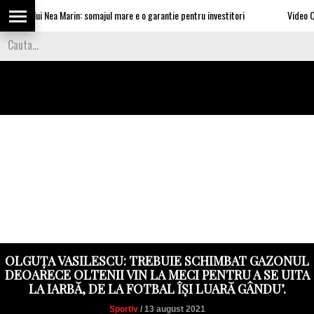
rile lui Nea Marin: somajul mare e o garantie pentru investitori
Video Cea ma
OLGUȚA VASILESCU: TREBUIE SCHIMBAT GAZONUL
DEOARECE OLTENII VIN LA MECI PENTRU A SE UITA
LA IARBĂ, DE LA FOTBAL ÎȘI LUARĂ GÂNDU’.
Sportiv
/ 13 august 2021