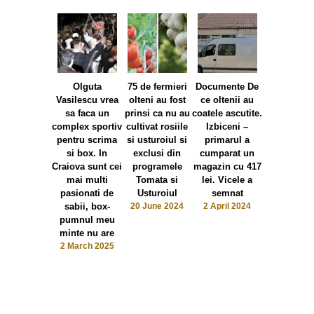
Olguta
75 de fermieri
Documente De
Olguta
Vasilescu vrea
olteni au fost
ce oltenii au
Vasilescu, 
sa faca un
prinsi ca nu au
coatele ascutite.
atatia ani
complex sportiv
cultivat rosiile
Izbiceni –
politica, 
pentru scrima
si usturoiul si
primarul a
lauda ca a 
si box. In
exclusi din
cumparat un
un WC la
Craiova sunt cei
programele
magazin cu 417
scoala. Co
mai multi
Tomata si
lei. Vicele a
vor zic
pasionati de
Usturoiul
semnat
„Olguta” si
sabii, box-
20 June 2024
2 April 2024
trage ap
pumnul meu
3 February 
minte nu are
2 March 2025