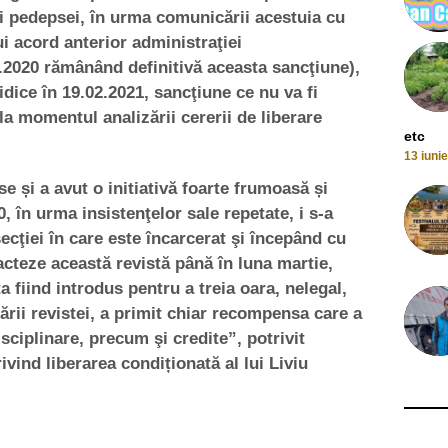
ii pedepsei, în urma comunicării acestuia cu
i acord anterior administraţiei
9.2020 rămânând definitivă aceasta sancţiune),
idice în 19.02.2021, sancţiune ce nu va fi
 la momentul analizării cererii de liberare
etc
13 iuni
ase și a avut o initiativă foarte frumoasă și
 în urma insistenţelor sale repetate, i s-a
ecţiei în care este încarcerat şi începând cu
cteze această revistă până în luna martie,
ta fiind introdus pentru a treia oara, nelegal,
ării revistei, a primit chiar recompensa care a
isciplinare, precum şi credite”, potrivit
ivind liberarea condiționată al lui Liviu