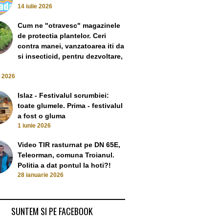
14 iulie 2026
Cum ne "otravesc" magazinele
de protectia plantelor. Ceri
contra manei, vanzatoarea iti da
si insecticid, pentru dezvoltare,
e 2026
Islaz - Festivalul scrumbiei:
toate glumele. Prima - festivalul
a fost o gluma
1 iunie 2026
Video TIR rasturnat pe DN 65E,
Teleorman, comuna Troianul.
Politia a dat pontul la hoti?!
28 ianuarie 2026
SUNTEM SI PE FACEBOOK