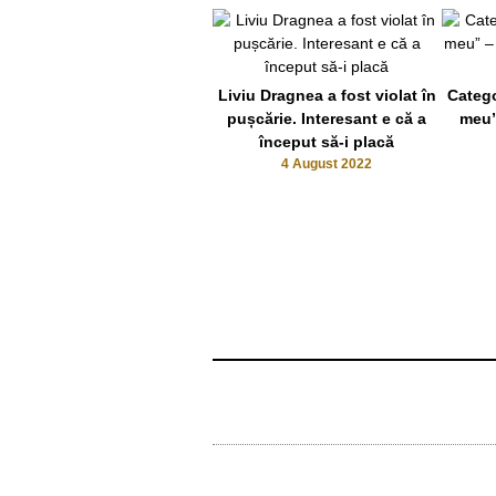
Liviu Dragnea a fost violat în
Catego
pușcărie. Interesant e că a
meu”
început să-i placă
4 August 2022