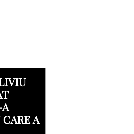
LIVIU
AT
-A
 CARE A