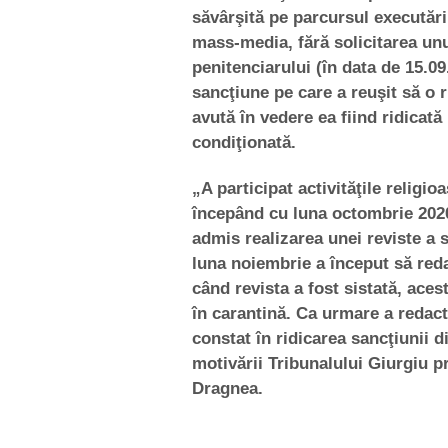
săvârşită pe parcursul executăr
mass-media, fără solicitarea unu
penitenciarului (în data de 15.0
sancţiune pe care a reuşit să o r
avută în vedere ea fiind ridicată
condiţionată.
„A participat activităţile religio
începând cu luna octombrie 2020,
admis realizarea unei reviste a s
luna noiembrie a început să reda
când revista a fost sistată, aces
în carantină. Ca urmare a redact
constat în ridicarea sancţiunii d
motivării Tribunalului Giurgiu pr
Dragnea.