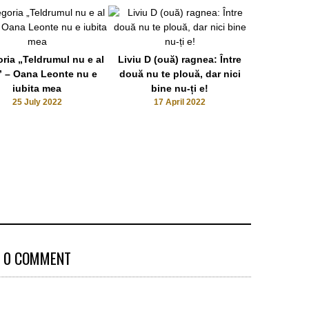
ria „Teldrumul nu e al
Liviu D (ouă) ragnea: Între
 – Oana Leonte nu e
două nu te plouă, dar nici
iubita mea
bine nu-ți e!
Liviu Dragn
25 July 2022
17 April 2022
ultimul gușf
zilele aste
f@#$i un p
te-am regu
9 De
0 COMMENT