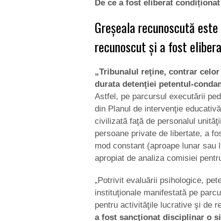
De ce a fost eliberat condiționa
Greşeala recunoscută este 
recunoscut și a fost elibera
„Tribunalul reţine, contrar celo
durata detenţiei petentul-cond
Astfel, pe parcursul executării pe
din Planul de intervenţie educativă
civilizată faţă de personalul unităţii
persoane private de libertate, a f
mod constant (aproape lunar sau l
apropiat de analiza comisiei pentru
„Potrivit evaluării psihologice, pe
instituţionale manifestată pe parcu
pentru activităţile lucrative şi de 
a fost sancţionat disciplinar o 