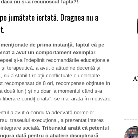
t dacă nu și-a recunoscut fapta?!
pe jumătate iertată. Dragnea nu a
t.
r menţionate de prima instanţă, faptul că pe
amnat a avut un comportament exemplar.
depsei şi-a îndeplinit recomandările educaţionale
 şi terapeutică, a avut o atitudine decentă şi
, nu a stabilit relaţii conflictuale cu celelalte
A
ost recompensat de 8 ori, recompense obţinute în
a două luni) şi nu doar la momentul când s-a
 liberare condiţionată”, se mai arată în motivare.
tentul a avut o conduită adecvată normelor
rsul traseului execuţional, a prezentat interes
reintegrare socială.
Tribunalul arată că petentul
singura dată pentru o abatere disciplinară