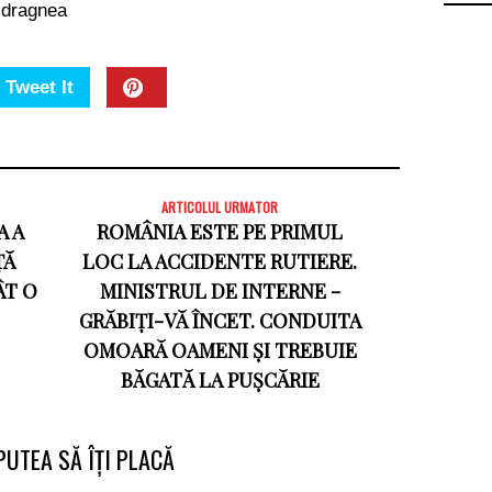
u dragnea
Tweet It
ARTICOLUL URMATOR
A A
ROMÂNIA ESTE PE PRIMUL
ȚĂ
LOC LA ACCIDENTE RUTIERE.
ÂT O
MINISTRUL DE INTERNE -
GRĂBIȚI-VĂ ÎNCET. CONDUITA
OMOARĂ OAMENI ȘI TREBUIE
BĂGATĂ LA PUȘCĂRIE
PUTEA SĂ ÎȚI PLACĂ