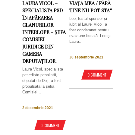
LAURA VICOL –
VIAȚA MEA / FĂRĂ
SPECIALISTA PSD
TINE NU POT STA“
ÎN APĂRAREA
Leo, fostul sponsor și
CLANURILOR
iubit al Laurei Vicol, a
fost condamnat pentru
INTERLOPE – ȘEFA
evaziune fiscală. Leo și
COMISIEI
Laura...
JURIDICE DIN
CAMERA
30 septembrie 2021
DEPUTAȚILOR.
Laura Vicol, specialista
0 COMMENT
pesedisto-penalistă,
deputat de Dolj, a fost
propulsată la șefia
Comisiei...
2 decembrie 2021
0 COMMENT