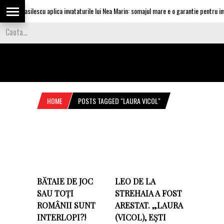
guta Vasilescu aplica invataturile lui Nea Marin: somajul mare e o garantie pentru inves
HOME
POSTS TAGGED "LAURA VICOL"
BĂTAIE DE JOC
LEO DE LA
SAU TOȚI
STREHAIA A FOST
ROMÂNII SUNT
ARESTAT. „LAURA
INTERLOPI?!
(VICOL), EȘTI