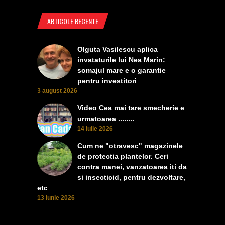
ARTICOLE RECENTE
Olguta Vasilescu aplica
invataturile lui Nea Marin:
somajul mare e o garantie
pentru investitori
3 august 2026
Video Cea mai tare smecherie e
urmatoarea ........
14 iulie 2026
Cum ne "otravesc" magazinele
de protectia plantelor. Ceri
contra manei, vanzatoarea iti da
si insecticid, pentru dezvoltare,
etc
13 iunie 2026