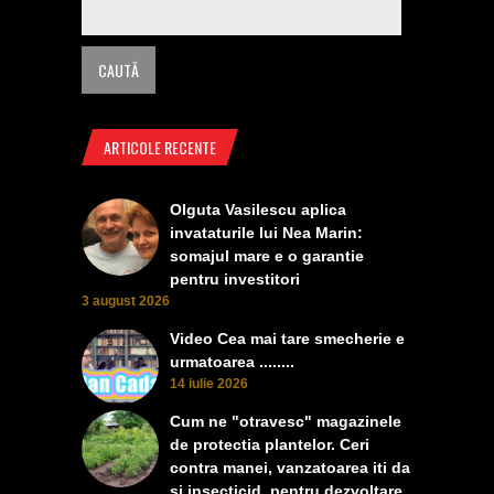
ARTICOLE RECENTE
Olguta Vasilescu aplica
invataturile lui Nea Marin:
somajul mare e o garantie
pentru investitori
3 august 2026
Video Cea mai tare smecherie e
urmatoarea ........
14 iulie 2026
Cum ne "otravesc" magazinele
de protectia plantelor. Ceri
contra manei, vanzatoarea iti da
si insecticid, pentru dezvoltare,