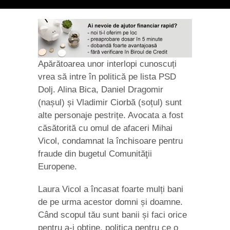
Apărătoarea unor interlopi cunoscuți
vrea să intre în politică pe lista PSD
Dolj. Alina Bica, Daniel Dragomir
(nașul) și Vladimir Ciorbă (soțul) sunt
alte personaje pestrițe. Avocata a fost
căsătorită cu omul de afaceri Mihai
Vicol, condamnat la închisoare pentru
fraude din bugetul Comunităţii
Europene.
Laura Vicol a încasat foarte mulți bani
de pe urma acestor domni și doamne.
Când scopul tău sunt banii și faci orice
pentru a-i obține, politica pentru ce o