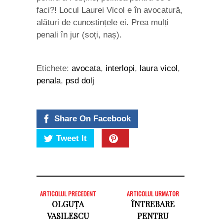
faci?! Locul Laurei Vicol e în avocatură,
alături de cunoștințele ei. Prea mulți
penali în jur (soți, naș).
Etichete:
avocata
,
interlopi
,
laura vicol
,
penala
,
psd dolj
Share On Facebook
Tweet It
ARTICOLUL PRECEDENT
ARTICOLUL URMATOR
OLGUȚA
ÎNTREBARE
VASILESCU
PENTRU