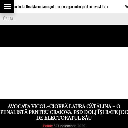
nvataturile lui Nea Marin: somajul mare e o garantie pentru investitori
Video 
AVOCATA VICOL-CIORBĂ LAURA CĂTĂLINA – O
PENALISTĂ PENTRU CRAIOVA. PSD DOLJ ÎȘI BATE JOC
DE ELECTORATUL SĂU
Politic
/ 27 noiembrie 2020