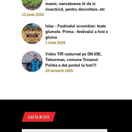
manei, vanzatoarea iti da si
insecticid, pentru dezvoltare, etc
13 iunie 2026
Islaz - Festivalul scrumbiei: toate
glumele. Prima - festivalul a fost o
gluma
1 iunie 2026
Video TIR rasturnat pe DN 65E,
Teleorman, comuna Troianul.
Politia a dat pontul la hoti?!
28 ianuarie 2026
CAUTA IN SITE