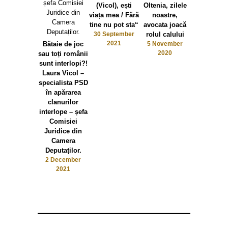
(Vicol), ești
Oltenia, zilele
viața mea / Fără
noastre,
tine nu pot sta“
avocata joacă
30 September
rolul calului
2021
Bătaie de joc
5 November
2020
sau toți românii
sunt interlopi?!
Laura Vicol –
specialista PSD
în apărarea
clanurilor
interlope – șefa
Comisiei
Juridice din
Camera
Deputaților.
2 December
2021