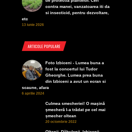
de protectia plantelor. Ceri
contra manei, vanzatoarea iti da
si insecticid, pentru dezvoltare,
etc
13 iunie 2026
ARTICOLE POPULARE
Foto Izbiceni - Lumea buna a
fost la concertul lui Tudor
Gheorghe. Lumea prea buna
din Izbiceni a avut un ecran si
scaune, afara
6 aprilie 2024
Culmea smecheriei! O mașină
șmecheră l-a trădat pe cel mai
șmecher oltean
20 octombrie 2022
Oltenii, Dăbulenii, Izbicenii,