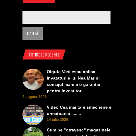
ARTICOLE RECENTE
Olguta Vasilescu aplica
invataturile lui Nea Marin:
somajul mare e o garantie
pentru investitori
3 august 2026
Video Cea mai tare smecherie e
urmatoarea ........
14 iulie 2026
Cum ne "otravesc" magazinele