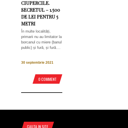
CIUPERCILE.
SECRETUL – 1.500
DE LEI PENTRU 5
METRI
În multe localități,
primarii nu au limitator la
borcanul cu miere (banul
public) și fură, și fură....
30 septembrie 2021
0 COMMENT
CAUTA IN SITE