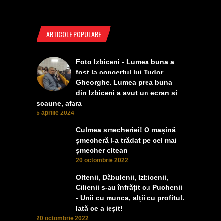
ARTICOLE POPULARE
Foto Izbiceni - Lumea buna a
fost la concertul lui Tudor
Gheorghe. Lumea prea buna
din Izbiceni a avut un ecran si
scaune, afara
6 aprilie 2024
Culmea smecheriei! O mașină
șmecheră l-a trădat pe cel mai
șmecher oltean
20 octombrie 2022
Oltenii, Dăbulenii, Izbicenii,
Cilienii s-au înfrățit cu Puchenii
- Unii cu munca, alții cu profitul.
Iată ce a ieșit!
20 octombrie 2022