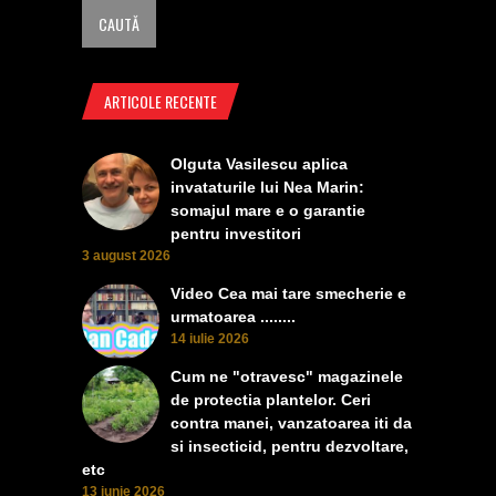
ARTICOLE RECENTE
Olguta Vasilescu aplica
invataturile lui Nea Marin:
somajul mare e o garantie
pentru investitori
3 august 2026
Video Cea mai tare smecherie e
urmatoarea ........
14 iulie 2026
Cum ne "otravesc" magazinele
de protectia plantelor. Ceri
contra manei, vanzatoarea iti da
si insecticid, pentru dezvoltare,
etc
13 iunie 2026