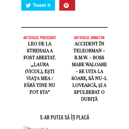
Tweet It
ARTICOLUL PRECEDENT
ARTICOLUL URMATOR
LEO DE LA
ACCIDENT ÎN
STREHAIA A
TELEORMAN -
FOST ARESTAT.
B.M.W. - BOSS
„LAURA
MARE WALOARE
(VICOL), EȘTI
- SE UITA LA
VIAȚA MEA /
SOARE, SĂ NU-L
FĂRĂ TINE NU
LOVEASCĂ, ȘI A
POT STA“
SPULBERAT O
DUBIȚĂ
S-AR PUTEA SĂ ÎȚI PLACĂ