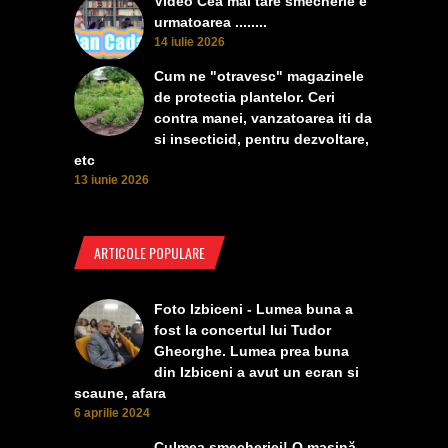
Video Cea mai tare smecherie e
urmatoarea ........
14 iulie 2026
Cum ne "otravesc" magazinele
de protectia plantelor. Ceri
contra manei, vanzatoarea iti da
si insecticid, pentru dezvoltare,
etc
13 iunie 2026
ARTICOLE POPULARE
Foto Izbiceni - Lumea buna a
fost la concertul lui Tudor
Gheorghe. Lumea prea buna
din Izbiceni a avut un ecran si
scaune, afara
6 aprilie 2024
Culmea smecheriei! O mașină