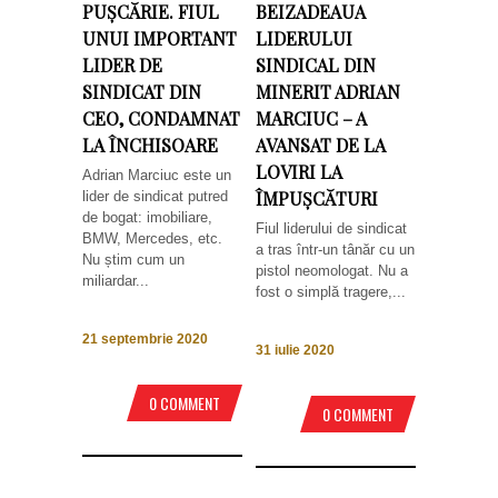
PUȘCĂRIE. FIUL
BEIZADEAUA
UNUI IMPORTANT
LIDERULUI
LIDER DE
SINDICAL DIN
SINDICAT DIN
MINERIT ADRIAN
CEO, CONDAMNAT
MARCIUC – A
LA ÎNCHISOARE
AVANSAT DE LA
LOVIRI LA
Adrian Marciuc este un
ÎMPUȘCĂTURI
lider de sindicat putred
de bogat: imobiliare,
Fiul liderului de sindicat
BMW, Mercedes, etc.
a tras într-un tânăr cu un
Nu știm cum un
pistol neomologat. Nu a
miliardar...
fost o simplă tragere,...
21 septembrie 2020
31 iulie 2020
0 COMMENT
0 COMMENT