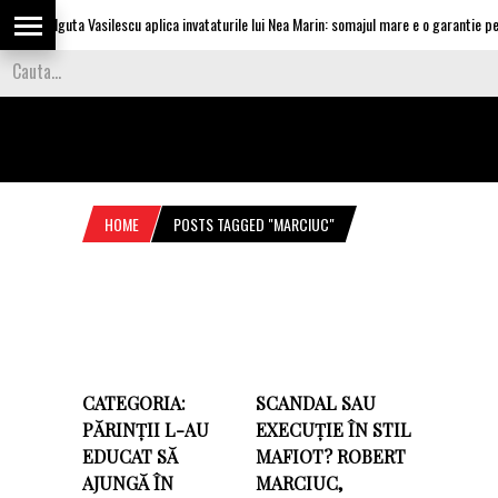
Olguta Vasilescu aplica invataturile lui Nea Marin: somajul mare e o garantie pent
HOME
POSTS TAGGED "MARCIUC"
CATEGORIA:
SCANDAL SAU
PĂRINȚII L-AU
EXECUȚIE ÎN STIL
EDUCAT SĂ
MAFIOT? ROBERT
AJUNGĂ ÎN
MARCIUC,