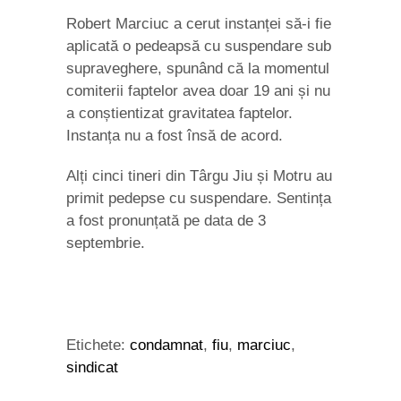
Robert Marciuc a cerut instanței să-i fie
aplicată o pedeapsă cu suspendare sub
supraveghere, spunând că la momentul
comiterii faptelor avea doar 19 ani și nu
a conștientizat gravitatea faptelor.
Instanța nu a fost însă de acord.
Alți cinci tineri din Târgu Jiu și Motru au
primit pedepse cu suspendare. Sentința
a fost pronunțată pe data de 3
septembrie.
Etichete:
condamnat
,
fiu
,
marciuc
,
sindicat