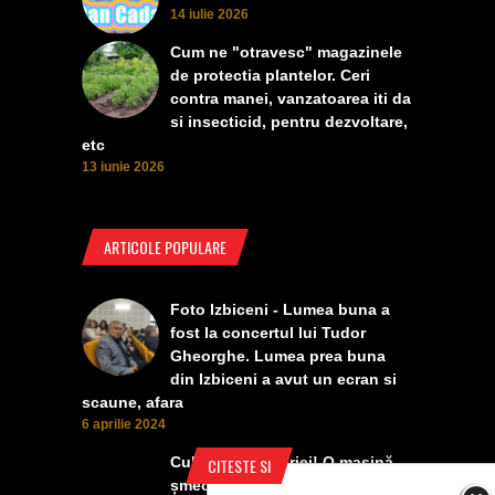
14 iulie 2026
Cum ne "otravesc" magazinele
de protectia plantelor. Ceri
contra manei, vanzatoarea iti da
si insecticid, pentru dezvoltare,
etc
13 iunie 2026
ARTICOLE POPULARE
Foto Izbiceni - Lumea buna a
fost la concertul lui Tudor
Gheorghe. Lumea prea buna
din Izbiceni a avut un ecran si
scaune, afara
6 aprilie 2024
Culmea smecheriei! O mașină
CITESTE SI
șmecheră l-a trădat pe cel mai