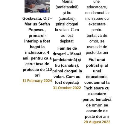
Gostavatu, Olt –
Marius Stefan
Popescu,
primarul-
interlop a fost
bagat la
Familie de
Știre Rad
inchisoare, 4
drogați – Mamă
Erevan 
ani, pentru ca a
(amfetamină) și
Fiul unui
Angajați
cerut taxa de
fiu (canabis),
polițist și al
Guvernulu
protectie de 110
prinși drogați la
unei
Funcționa
ori
volan. Cum au
educatoare,
Prefecturil
11 February 2024
fost depistați
condamnat la
protesteaz
31 October 2022
închisoare cu
declară gr
executare
de avertis
pentru tentativă
9 February 
de omor, se
ascunde de
peste doi ani
28 August 2022