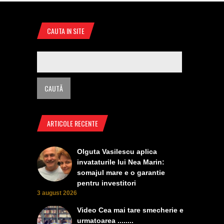
CAUTA IN SITE
ARTICOLE RECENTE
Olguta Vasilescu aplica
invataturile lui Nea Marin:
somajul mare e o garantie
pentru investitori
3 august 2026
Video Cea mai tare smecherie e
urmatoarea ........