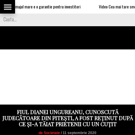
n: somajul mare e o garantie pentru investitori
Video Cea mai tare smecherie 
FIUL DIANEI UNGUREANU, CUNOSCUTĂ
JUDECĂTOARE DIN PITEȘTI, A FOST REȚINUT DUPĂ
CE ȘI-A TĂIAT PRIETENII CU UN CUȚIT
de Societate
/ 11 septembrie 2020