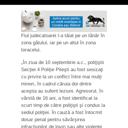
Fiul judecatoarei l-a tăiat pe un tânăr în
zona gâtului, iar pe un altul în zona
toracelui.
„În ziua de 10 septembrie a.c., poliţiştii
Secţiei 4 Poliţie Piteşti au fost sesizaţi
cu privire la un conflict între mai mulţi
minori, în cadrul căruia doi dintre
aceştia au suferit leziuni. Agresorul, în
vârstă de 16 ani, a fost identificat la
scurt timp de către poliţişti şi condus la
sediul poliţiei. În cauză a fost întocmit
dosar penal pentru săvârşirea
infracţiunilor de loviri sau alte violenţe