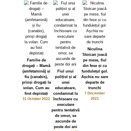
Niculina
Stoican joacă
Familie de
pe mese, fiul
Video Piteș
drogați – Mamă
din fese și cu
Niște cocala
(amfetamină) și
Fiul unui
fundulețul gol.
au făcu
fiu (canabis),
polițist și al
Așchia nu sare
(îmbrăca
prinși drogați la
unei
departe de
polițiști ș
volan. Cum au
educatoare,
trunchi
bătut, c
fost depistați
condamnat la
7 December
procesul ve
2021
31 October 2022
închisoare cu
un șofe
executare
28 June 2
pentru tentativă
de omor, se
ascunde de
peste doi ani