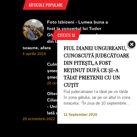
ARTICOLE POPULARE
Foto Izbiceni - Lumea buna a
fost la concertul lui Tudor
CITESTE SI
Gheorghe. Lumea prea buna
din Izbiceni a avut un ecran si
FIUL DIANEI UNGUREANU,
scaune, afara
6 aprilie 2024
CUNOSCUTĂ JUDECĂTOARE
DIN PITEȘTI, A FOST
Culmea smecheriei! O mașină
REȚINUT DUPĂ CE ȘI-A
șmecheră l-a trădat pe cel mai
TĂIAT PRIETENII CU UN
șmecher oltean
20 octombrie 2022
CUȚIT
Fiul judecatoarei l-a tăiat pe un tânăr
Oltenii, Dăbulenii, Izbicenii,
în zona gâtului, iar pe un altul în zona
Cilienii s-au înfrățit cu Puchenii
toracelui. "În ziua de 10 septembrie...
- Unii cu munca, alții cu profitul.
Iată ce a ieșit!
11 September 2020
20 octombrie 2022