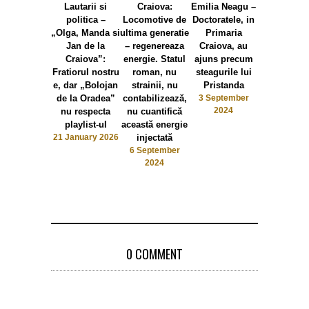
Lautarii si
Craiova:
Emilia Neagu –
Emilia Nea
politica –
Locomotive de
Doctoratele, in
Olguta
„Olga, Manda si
ultima generatie
Primaria
Vasilescu
Jan de la
– regenereaza
Craiova, au
falimentat P
Craiova”:
energie. Statul
ajuns precum
Chiriac d
Fratiorul nostru
roman, nu
steagurile lui
modelul al
e, dar „Bolojan
strainii, nu
Pristanda
romanest
de la Oradea”
contabilizează,
3 September
autenti
2024
nu respecta
nu cuantifică
romanes
playlist-ul
această energie
27 May 20
21 January 2026
injectată
6 September
2024
0 COMMENT