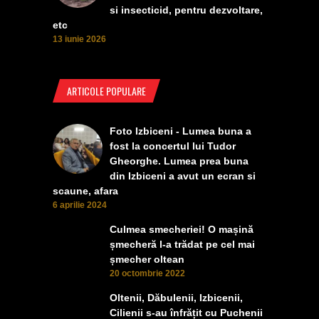
si insecticid, pentru dezvoltare,
etc
13 iunie 2026
ARTICOLE POPULARE
Foto Izbiceni - Lumea buna a
fost la concertul lui Tudor
Gheorghe. Lumea prea buna
din Izbiceni a avut un ecran si
scaune, afara
6 aprilie 2024
Culmea smecheriei! O mașină
șmecheră l-a trădat pe cel mai
șmecher oltean
20 octombrie 2022
Oltenii, Dăbulenii, Izbicenii,
Cilienii s-au înfrățit cu Puchenii