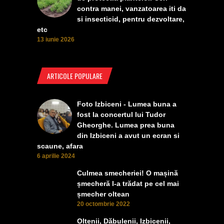
contra manei, vanzatoarea iti da
si insecticid, pentru dezvoltare,
etc
13 iunie 2026
ARTICOLE POPULARE
Foto Izbiceni - Lumea buna a
fost la concertul lui Tudor
Gheorghe. Lumea prea buna
din Izbiceni a avut un ecran si
scaune, afara
6 aprilie 2024
Culmea smecheriei! O mașină
șmecheră l-a trădat pe cel mai
șmecher oltean
20 octombrie 2022
Oltenii, Dăbulenii, Izbicenii,