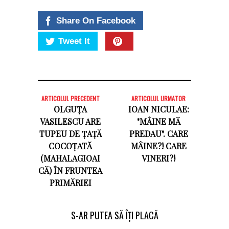
Share On Facebook
Tweet It
ARTICOLUL PRECEDENT
ARTICOLUL URMATOR
OLGUȚA
IOAN NICULAE:
VASILESCU ARE
"MÂINE MĂ
TUPEU DE ȚAȚĂ
PREDAU". CARE
COCOȚATĂ
MÂINE?! CARE
(MAHALAGIOAI
VINERI?!
CĂ) ÎN FRUNTEA
PRIMĂRIEI
S-AR PUTEA SĂ ÎȚI PLACĂ