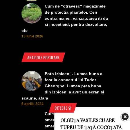
Cum ne "otravesc" magazinele
de protectia plantelor. Ceri
contra manei, vanzatoarea iti da
si insecticid, pentru dezvoltare,
etc
13 iunie 2026
ARTICOLE POPULARE
Foto Izbiceni - Lumea buna a
fost la concertul lui Tudor
Gheorghe. Lumea prea buna
din Izbiceni a avut un ecran si
scaune, afara
6 aprilie 2024
CITESTE SI
Culmea smecheriei! O mașină
OLGUȚA VASILESCU ARE
șmecheră l-a trădat pe cel mai
șmecher oltean
TUPEU DE ȚAȚĂ COCOȚATĂ