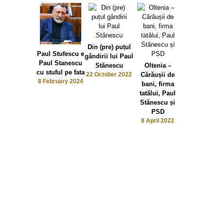
Din (pre) puțul
Paul Stufescu e
gândirii lui Paul
Paul Stanescu
Stănescu
Oltenia –
cu stuful pe fata
22 October 2022
Cărăușii de
8 February 2024
bani, firma
tatălui, Paul
Viorica Dăn
Stănescu și
se ia de P
PSD
Stănescu: 
8 April 2022
lăsat în lo
meu și el
bătut și ga
populați
5 April 20