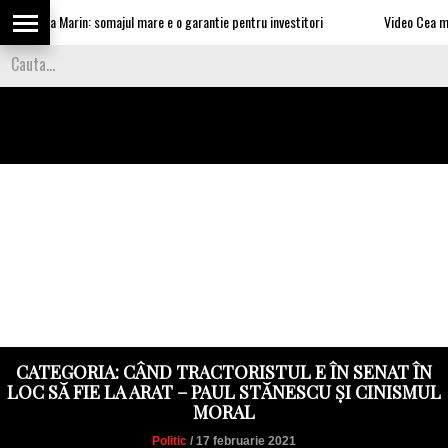
lui Nea Marin: somajul mare e o garantie pentru investitori
Video Cea mai tar
CATEGORIA: CÂND TRACTORISTUL E ÎN SENAT ÎN
LOC SĂ FIE LA ARAT – PAUL STĂNESCU ȘI CINISMUL
MORAL
Politic
/ 17 februarie 2021