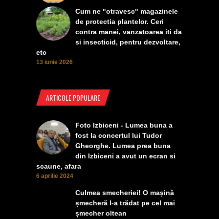
Cum ne "otravesc" magazinele
de protectia plantelor. Ceri
contra manei, vanzatoarea iti da
si insecticid, pentru dezvoltare,
etc
13 iunie 2026
ARTICOLE POPULARE
Foto Izbiceni - Lumea buna a
fost la concertul lui Tudor
Gheorghe. Lumea prea buna
din Izbiceni a avut un ecran si
scaune, afara
6 aprilie 2024
Culmea smecheriei! O mașină
șmecheră l-a trădat pe cel mai
șmecher oltean