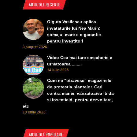
ARTICOLE RECENTE
Olguta Vasilescu aplica
invataturile lui Nea Marin:
somajul mare e o garantie
pentru investitori
3 august 2026
Video Cea mai tare smecherie e
urmatoarea ........
14 iulie 2026
Cum ne "otravesc" magazinele
de protectia plantelor. Ceri
contra manei, vanzatoarea iti da
si insecticid, pentru dezvoltare,
etc
13 iunie 2026
ARTICOLE POPULARE