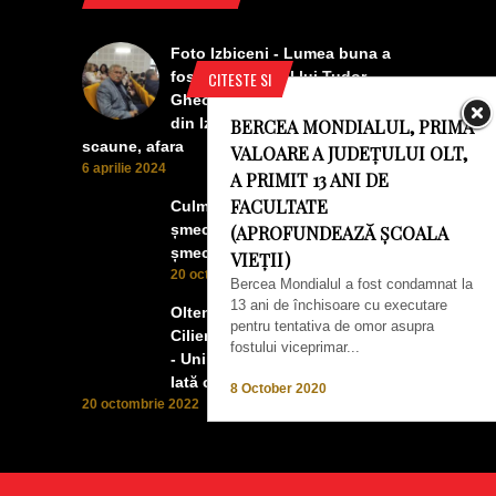
Foto Izbiceni - Lumea buna a
fost la concertul lui Tudor
CITESTE SI
Gheorghe. Lumea prea buna
din Izbiceni a avut un ecran si
BERCEA MONDIALUL, PRIMA
scaune, afara
VALOARE A JUDEȚULUI OLT,
6 aprilie 2024
A PRIMIT 13 ANI DE
FACULTATE
Culmea smecheriei! O mașină
șmecheră l-a trădat pe cel mai
(APROFUNDEAZĂ ȘCOALA
șmecher oltean
VIEȚII)
20 octombrie 2022
Bercea Mondialul a fost condamnat la
13 ani de închisoare cu executare
Oltenii, Dăbulenii, Izbicenii,
pentru tentativa de omor asupra
Cilienii s-au înfrățit cu Puchenii
fostului viceprimar...
- Unii cu munca, alții cu profitul.
Iată ce a ieșit!
8 October 2020
20 octombrie 2022