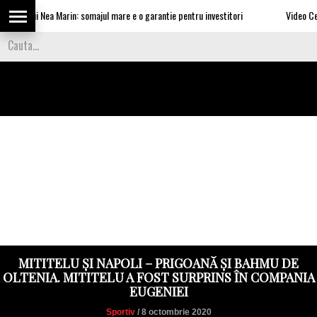
ile lui Nea Marin: somajul mare e o garantie pentru investitori
Video Cea mai 
MITITELU ȘI NAPOLI – PRIGOANĂ ȘI BAHMU DE
OLTENIA. MITITELU A FOST SURPRINS ÎN COMPANIA
EUGENIEI
Sportiv
/ 8 octombrie 2020