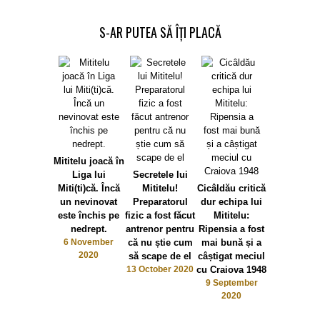
S-AR PUTEA SĂ ÎȚI PLACĂ
Mititelu joacă în
Liga lui
Secretele lui
Pițurcă f
Miti(ti)că. Încă
Mititelu!
Cicâldău critică
praf vedetel
un nevinovat
Preparatorul
dur echipa lui
Rotaru: ec
este închis pe
fizic a fost făcut
Mititelu:
lui Mitite
nedrept.
antrenor pentru
Ripensia a fost
joacă mult
6 November
că nu știe cum
mai bună și a
bine dec
2020
să scape de el
câștigat meciul
Universita
13 October 2020
cu Craiova 1948
8 Septemb
2020
9 September
2020