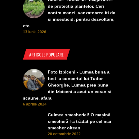
de protectia plantelor. Ceri
contra manei, vanzatoarea iti da
si insecticid, pentru dezvoltare,
etc
13 iunie 2026
ARTICOLE POPULARE
Foto Izbiceni - Lumea buna a
fost la concertul lui Tudor
Gheorghe. Lumea prea buna
din Izbiceni a avut un ecran si
scaune, afara
6 aprilie 2024
Culmea smecheriei! O mașină
șmecheră l-a trădat pe cel mai
șmecher oltean
20 octombrie 2022