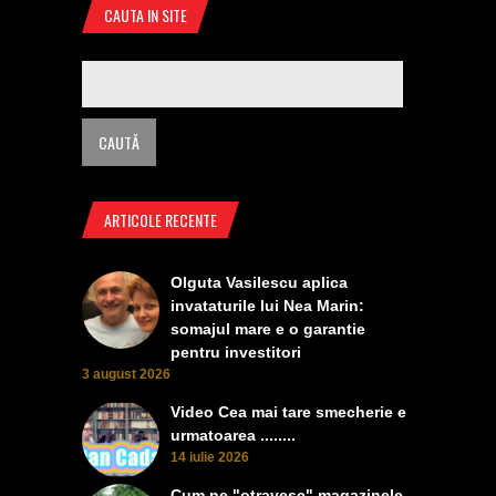
CAUTA IN SITE
ARTICOLE RECENTE
Olguta Vasilescu aplica
invataturile lui Nea Marin:
somajul mare e o garantie
pentru investitori
3 august 2026
Video Cea mai tare smecherie e
urmatoarea ........
14 iulie 2026
Cum ne "otravesc" magazinele