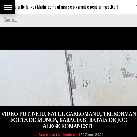
ataturile lui Nea Marin: somajul mare e o garantie pentru investitori
Video C
VIDEO PUTINEIU, SATUL CARLOMANU, TELEORMAN
– FORTA DE MUNCA, SARACIA SI BATAIA DE JOC –
ALEGE ROMANESTE
de Societate
/
Ultimele stiri
/ 27 mai 2024