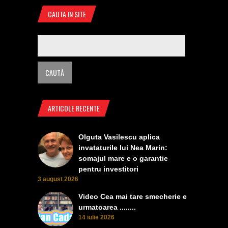
CAUTA IN SITE
ARTICOLE RECENTE
Olguta Vasilescu aplica
invataturile lui Nea Marin:
somajul mare e o garantie
pentru investitori
3 august 2026
Video Cea mai tare smecherie e
urmatoarea ........
14 iulie 2026