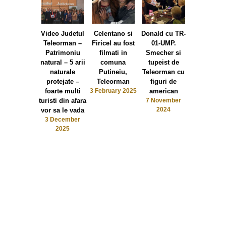
Video Judetul
Celentano si
Donald cu TR-
Foto Ioa
Teleorman –
Firicel au fost
01-UMP.
Panagoret
Patrimoniu
filmati in
Smecher si
ocupa sa a
natural – 5 arii
comuna
tupeist de
prospaturi
naturale
Putineiu,
Teleorman cu
PSD Teleor
protejate –
Teleorman
figuri de
Domnii din
foarte multi
3 February 2025
american
sunt bucur
turisti din afara
7 November
cand vi
2024
vor sa le vada
doamn
3 December
proaspet
2025
21 Septem
2024