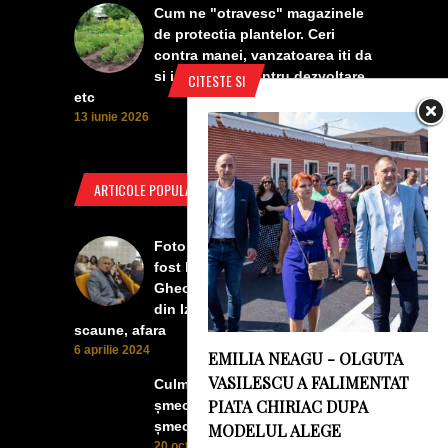
Cum ne "otravesc" magazinele
de protectia plantelor. Ceri
contra manei, vanzatoarea iti da
si insecticid, pentru dezvoltare,
CITESTE SI
etc
13 iunie 2026
ARTICOLE POPULARE
Foto Izbiceni - Lumea buna a
fost la concertul lui Tudor
Gheorghe. Lumea prea buna
din Izbiceni a avut un ecran si
scaune, afara
6 aprilie 2024
EMILIA NEAGU - OLGUTA
VASILESCU A FALIMENTAT
Culmea smecheriei! O mașină
PIATA CHIRIAC DUPA
șmecheră l-a trădat pe cel mai
șmecher oltean
MODELUL ALEGE
20 octombrie 2022