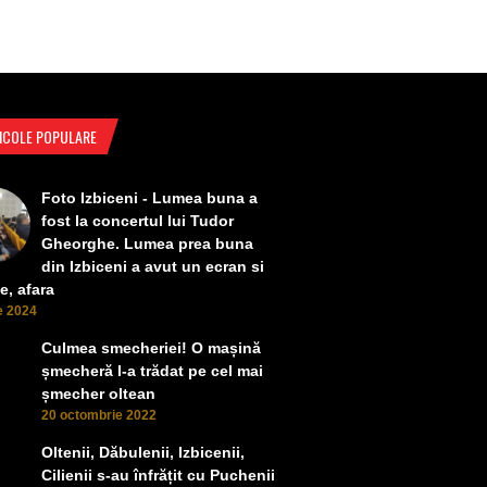
ICOLE POPULARE
Foto Izbiceni - Lumea buna a
fost la concertul lui Tudor
Gheorghe. Lumea prea buna
din Izbiceni a avut un ecran si
e, afara
ie 2024
Culmea smecheriei! O mașină
șmecheră l-a trădat pe cel mai
șmecher oltean
20 octombrie 2022
Oltenii, Dăbulenii, Izbicenii,
Cilienii s-au înfrățit cu Puchenii