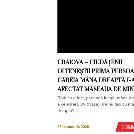
CRAIOVA – CIUDĂȚENII
OLTENEȘTI! PRIMA PERSO
CĂREIA MÂNA DREAPTĂ I-
AFECTAT MĂSEAUA DE MIN
Răducu a fost, perioadă lungă, mâna dr
a celebrei LOV (Nașa). Ce nu faci cu m
dreaptă?!...
0 COM
23 octombrie 2020