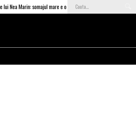
ui Nea Marin: somajul mare e o garantie pentru investitori
V