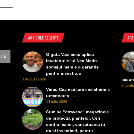
ARTICOLE RECENTE
ART
Olguta Vasilescu aplica
invataturile lui Nea Marin:
somajul mare e o garantie
pentru investitori
3 august 2026
scaun
6 april
Video Cea mai tare smecherie e
urmatoarea ........
14 iulie 2026
Cum ne "otravesc" magazinele
de protectia plantelor. Ceri
contra manei, vanzatoarea iti
da si insecticid, pentru