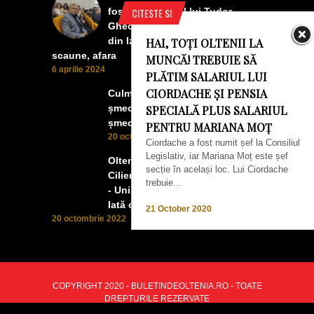
fost la concertul lui Tudor
CITESTE SI
Gheorghe. Lumea prea buna
din Izbiceni a avut un ecran si
HAI, TOȚI OLTENII LA
scaune, afara
MUNCĂ! TREBUIE SĂ
6 aprilie 2024
PLĂTIM SALARIUL LUI
CIORDACHE ȘI PENSIA
Culmea smecheriei! O mașină
șmecheră l-a trădat pe cel mai
SPECIALĂ PLUS SALARIUL
șmecher oltean
PENTRU MARIANA MOȚ
20 octombrie 2022
Ciordache a fost numit șef la Consiliul
Legislativ, iar Mariana Moț este șef
Oltenii, Dăbulenii, Izbicenii,
secție în același loc. Lui Ciordache
Cilienii s-au înfrățit cu Puchenii
trebuie...
- Unii cu munca, alții cu profitul.
Iată ce a ieșit!
21 October 2020
20 octombrie 2022
COPYRIGHT 2020 - BULETINDEOLTENIA.RO - TOATE
DREPTURILE REZERVATE