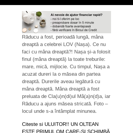
Răducu a fost, perioadă lungă, mâna
dreaptă a celebrei LOV (Nașa). Ce nu
faci cu mâna dreaptă?! Nașa și-a folosit
finul (mâna dreaptă) la toate treburile:
mare, mică, mijlocie. Cu timpul, Nașa a
acuzat dureri la o măsea din partea
dreaptă. Durerile aveau legătură cu
mâna dreaptă. Mâna dreaptă a fost
preluata de Cla(u)n(di)ul Mâ(a)n(d)a, iar
Răducu a ajuns măsea stricată. Foto –
locul unde s-a întâmplat minunea.
Citeste si ULUITOR!! UN OLTEAN
ESTE PRIMUL OM CARE-ȘI SCHIMBĂ