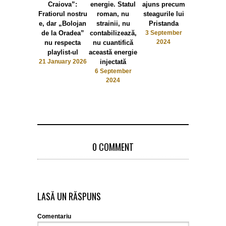
Craiova”:
energie. Statul
ajuns precum
Chiriac d
Fratiorul nostru
roman, nu
steagurile lui
modelul al
e, dar „Bolojan
strainii, nu
Pristanda
romanest
de la Oradea”
contabilizează,
3 September
autenti
2024
nu respecta
nu cuantifică
romanes
playlist-ul
această energie
27 May 20
21 January 2026
injectată
6 September
2024
0 COMMENT
LASĂ UN RĂSPUNS
Comentariu