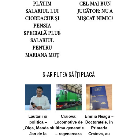
PLĂTIM
CEL MAI BUN
SALARIUL LUI
JUCĂTOR: NU A
CIORDACHE ȘI
MIȘCAT NIMIC!
PENSIA
SPECIALĂ PLUS
SALARIUL
PENTRU
MARIANA MOȚ
S-AR PUTEA SĂ ÎȚI PLACĂ
Lautarii si
Craiova:
Emilia Neagu –
Emilia Nea
politica –
Locomotive de
Doctoratele, in
Olguta
„Olga, Manda si
ultima generatie
Primaria
Vasilescu
Jan de la
– regenereaza
Craiova, au
falimentat P