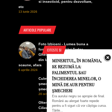
si insecticid, pentru dezvoltare,
etc
13 iunie 2026
ARTICOLE POPULARE
Foto Izbiceni - Lumea buna a
CITESTE SI
fost la concertul lui Tudor
Gheorghe. Lumea prea buna
din Izbiceni a avut un ecran si
MINERITUL, ÎN ROMÂNIA,
scaune, afara
SE REZUMĂ LA:
6 aprilie 2024
FALIMENTUL SAU
ÎNCHIDEREA MINELOR, O
Culmea smecheriei! O mașină
șmecheră l-a trădat pe cel mai
MINĂ DE AUR PENTRU
șmecher oltean
ȘMECHERI
20 octombrie 2022
Era aurului negru se apropie de final.
Românii au alergat foarte repede
Oltenii, Dăbulenii, Izbicenii,
pentru a fi siguri că vor căștiga cursa.
Cilienii s-au înfrățit cu Puchenii
Țările...