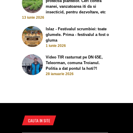
protectia plantelor. Ceri contra
manei, vanzatoarea iti da si
insecticid, pentru dezvoltare, etc
13 iunie 2026
Islaz - Festivalul scrumbiei: toate
glumele. Prima - festivalul a fost o
gluma
1 iunie 2026
Video TIR rasturnat pe DN 65E,
Teleorman, comuna Troianul.
Politia a dat pontul la hoti?!
28 ianuarie 2026
CAUTA IN SITE