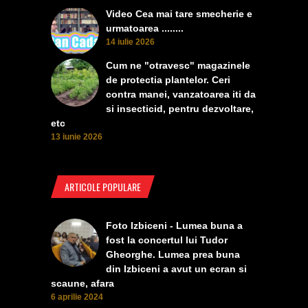
Video Cea mai tare smecherie e
urmatoarea ........
14 iulie 2026
Cum ne "otravesc" magazinele
de protectia plantelor. Ceri
contra manei, vanzatoarea iti da
si insecticid, pentru dezvoltare,
etc
13 iunie 2026
ARTICOLE POPULARE
Foto Izbiceni - Lumea buna a
fost la concertul lui Tudor
Gheorghe. Lumea prea buna
din Izbiceni a avut un ecran si
scaune, afara
6 aprilie 2024